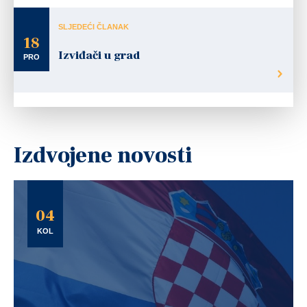
SLJEDEĆI ČLANAK
18
Izviđači u grad
PRO
Izdvojene novosti
04
KOL