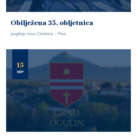
Obilježena 35. obljetnica
pogibije Ivice Cindrića – Pive
15
SRP