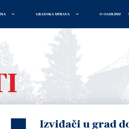
INA
GRADSKA UPRAVA
O OGULINU
TI
Izviđači u grad do