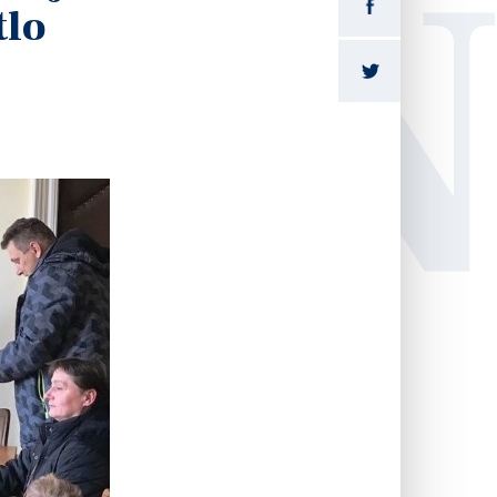
LI
tlo