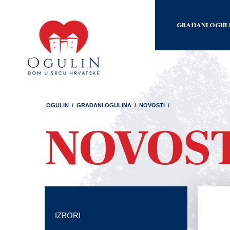
GRAĐANI OGUL
OGULIN
/
GRAĐANI OGULINA
/
NOVOSTI
/
NOVOS
IZBORI