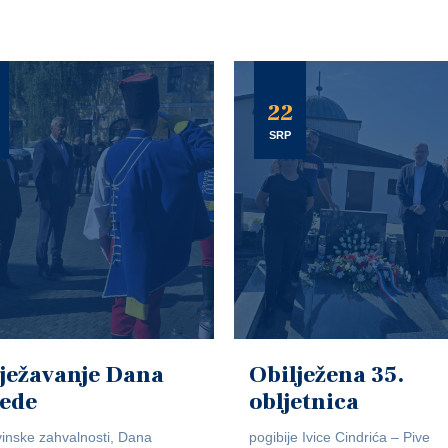
22
SRP
ježavanje Dana
Obilježena 35.
jede
obljetnica
inske zahvalnosti, Dana
pogibije Ivice Cindrića – Pive