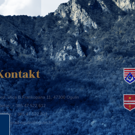
K
Kontakt
ed: Ulica B.Frankopana 11, 47300 Ogulin
lefon:
+ 385 47 522 612
lefaks:
+ 385 47 522 821
mail:
grad-ogulin@ogulin.hr
IB: 58264108511
BAN: HR1424020061829700009