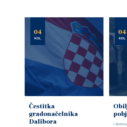
04
04
KOL
KOL
Čestitka
Obil
gradonačelnika
pob
Dalibora
i domov