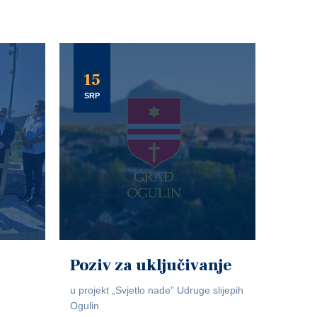
15
SRP
Poziv za uključivanje
u projekt „Svjetlo nade” Udruge slijepih
Ogulin