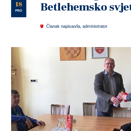
U
18
Betlehemsko svje
PRO
Članak napisao/la, administrator