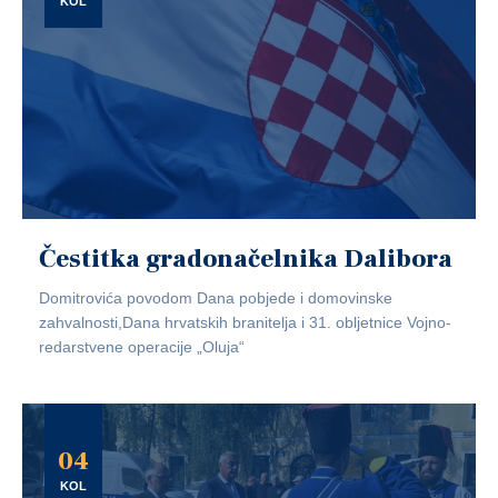
KOL
Čestitka gradonačelnika Dalibora
Domitrovića povodom Dana pobjede i domovinske
zahvalnosti,Dana hrvatskih branitelja i 31. obljetnice Vojno-
redarstvene operacije „Oluja“
04
KOL