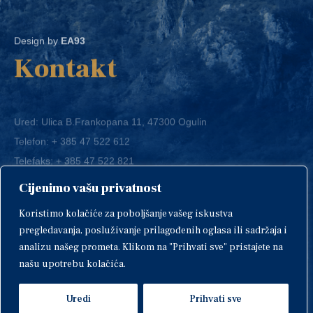
Design by
EA93
Kontakt
Ured: Ulica B.Frankopana 11, 47300 Ogulin
Telefon:
+ 385 47 522 612
Telefaks:
+ 385 47 522 821
E-mail:
grad-ogulin@ogulin.hr
Cijenimo vašu privatnost
OIB: 58264108511
Koristimo kolačiće za poboljšanje vašeg iskustva
IBAN: HR1424020061829700009
pregledavanja, posluživanje prilagođenih oglasa ili sadržaja i
analizu našeg prometa. Klikom na "Prihvati sve" pristajete na
našu upotrebu kolačića.
Uredi
Prihvati sve