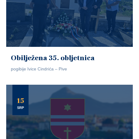
Obilježena 35. obljetnica
pogibije Ivice Cindrića – Pive
15
SRP