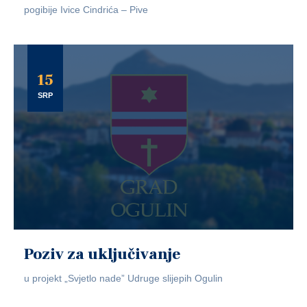
pogibije Ivice Cindrića – Pive
15
SRP
Poziv za uključivanje
u projekt „Svjetlo nade” Udruge slijepih Ogulin