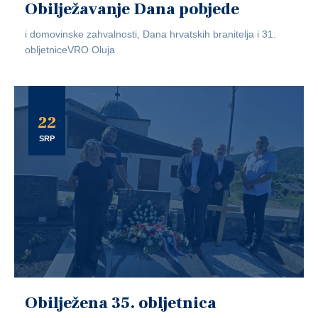
Obilježavanje Dana pobjede
i domovinske zahvalnosti, Dana hrvatskih branitelja i 31.
obljetniceVRO Oluja
22
SRP
Obilježena 35. obljetnica