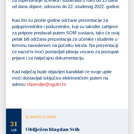
za stipendiranje učenika i studenata u roku od 15 dana
od dana objave, odnosno do 22. studenog 2022. godine.
Kao što su prošle godine održane prezentacije za
poljoprivrednike i poduzetnike, koji su također zahtjeve
za potpore predavali putem SOM sustava, tako će ovaj
petak biti održana prezentacija za učenike i studente u
terminu navedenom na početku teksta. Na prezentaciji
će nazočni moći postavljati pitanja vezano za postupak
prijave i za natječajnu dokumentaciju.
Kad natječaj bude objavljen kandidati će svoje upite
moći dostavljati isključivo elektroničkim putem na
adresu
stipendije@ogulin.hr
.
SLJEDEĆI ČLANAK
31
Obilježen blagdan Svih
LIS