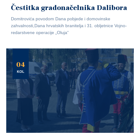
Čestitka gradonačelnika Dalibora
Domitrovića povodom Dana pobjede i domovinske
zahvalnosti,Dana hrvatskih branitelja i 31. obljetnice Vojno-
redarstvene operacije „Oluja“
04
KOL