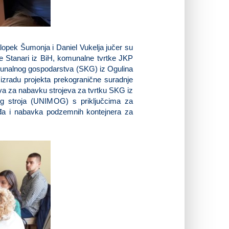
lopek Šumonja i Daniel Vukelja jučer su
ne Stanari iz BiH, komunalne tvrtke JKP
munalnog gospodarstva (SKG) iz Ogulina
z izradu projekta prekogranične suradnje
va za nabavku strojeva za tvrtku SKG iz
og stroja (UNIMOG) s priključcima za
iđa i nabavka podzemnih kontejnera za