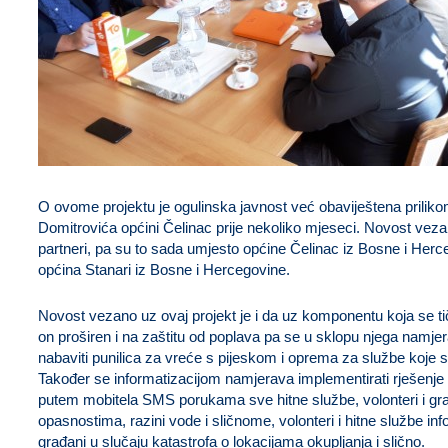
O ovome projektu je ogulinska javnost već obaviještena prilik
Domitrovića općini Čelinac prije nekoliko mjeseci. Novost vezan
partneri, pa su to sada umjesto općine Čelinac iz Bosne i Herc
općina Stanari iz Bosne i Hercegovine.
Novost vezano uz ovaj projekt je i da uz komponentu koja se tiče 
on proširen i na zaštitu od poplava pa se u sklopu njega namj
nabaviti punilica za vreće s pijeskom i oprema za službe koje 
Također se informatizacijom namjerava implementirati rješenje 
putem mobitela SMS porukama sve hitne službe, volonteri i građ
opasnostima, razini vode i sličnome, volonteri i hitne službe inf
građani u slučaju katastrofa o lokacijama okupljanja i slično.