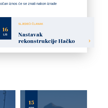
, točan iznos će se znati nakon izrade
SLJEDEĆI ČLANAK
16
Nastavak
LIS
rekonstrukcije Hačko
15