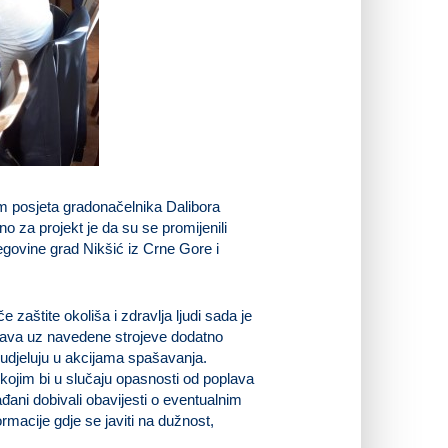
om posjeta gradonačelnika Dalibora
o za projekt je da su se promijenili
egovine grad Nikšić iz Crne Gore i
zaštite okoliša i zdravlja ljudi sada je
erava uz navedene strojeve dodatno
sudjeluju u akcijama spašavanja.
kojim bi u slučaju opasnosti od poplava
ani dobivali obavijesti o eventualnim
ormacije gdje se javiti na dužnost,