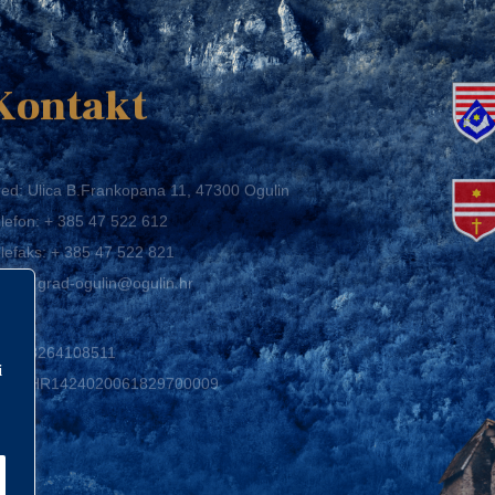
K
Kontakt
ed: Ulica B.Frankopana 11, 47300 Ogulin
lefon:
+ 385 47 522 612
lefaks:
+ 385 47 522 821
mail:
grad-ogulin@ogulin.hr
IB: 58264108511
BAN: HR1424020061829700009
i