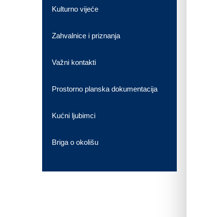
Kulturno vijeće
Zahvalnice i priznanja
Važni kontakti
Prostorno planska dokumentacija
Kućni ljubimci
Briga o okolišu