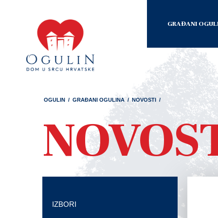
GRAĐANI OGUL
OGULIN
/
GRAĐANI OGULINA
/
NOVOSTI
/
NOVOS
IZBORI