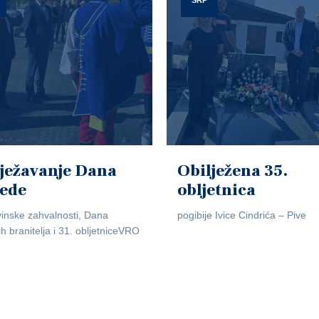
SRP
ježavanje Dana
Obilježena 35.
jede
obljetnica
inske zahvalnosti, Dana
pogibije Ivice Cindrića – Pive
ih branitelja i 31. obljetniceVRO