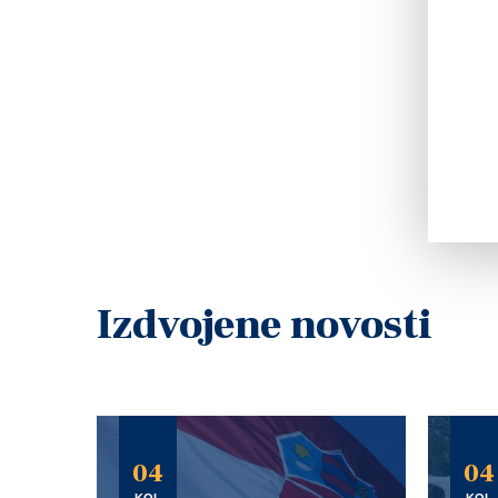
Izdvojene novosti
04
04