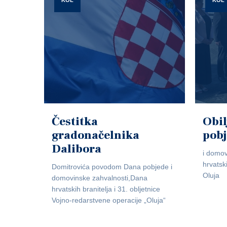
KOL
KOL
Čestitka
Obil
gradonačelnika
pob
Dalibora
i domov
hrvatsk
Domitrovića povodom Dana pobjede i
Oluja
domovinske zahvalnosti,Dana
hrvatskih branitelja i 31. obljetnice
Vojno-redarstvene operacije „Oluja“