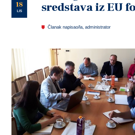
U
18
sredstava iz EU 
LIS
Članak napisao/la, administrator