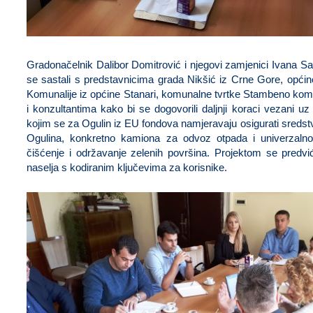
Gradonačelnik Dalibor Domitrović i njegovi zamjenici Ivana Sa
se sastali s predstavnicima grada Nikšić iz Crne Gore, opći
Komunalije iz općine Stanari, komunalne tvrtke Stambeno ko
i konzultantima kako bi se dogovorili daljnji koraci vezani u
kojim se za Ogulin iz EU fondova namjeravaju osigurati sredst
Ogulina, konkretno kamiona za odvoz otpada i univerzaln
čišćenje i održavanje zelenih površina. Projektom se predv
naselja s kodiranim ključevima za korisnike.