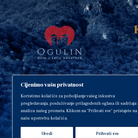
Ur
Te
Te
E-
Cijenimo vašu privatnost
O
Copyright © 2018. Grad Ogulin,
sva prava pridržana.
I
Koristimo kolačiće za poboljšanje vašeg iskustva
pregledavanja, posluživanje prilagođenih oglasa ili sadržaja 
analizu našeg prometa. Klikom na "Prihvati sve" pristajete na
našu upotrebu kolačića.
Design by
EA93
Uredi
Prihvati sve