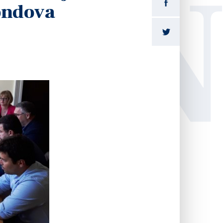
LI
fondova