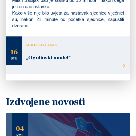
Milan Sabljak dao je stanku od 15 minuta , nakon čega
je i on dao ostavku.
Kako više nije bilo uvjeta za nastavak sjednice vijećnici
su, nakon 21 minute od početka sjednice, napustili
dvoranu.
SLJEDEĆI ČLANAK
16
„Ogulinski model“
STU
Izdvojene novosti
04
KOL