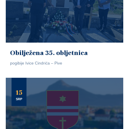
Obilježena 35. obljetnica
pogibije Ivice Cindrića – Pive
15
SRP