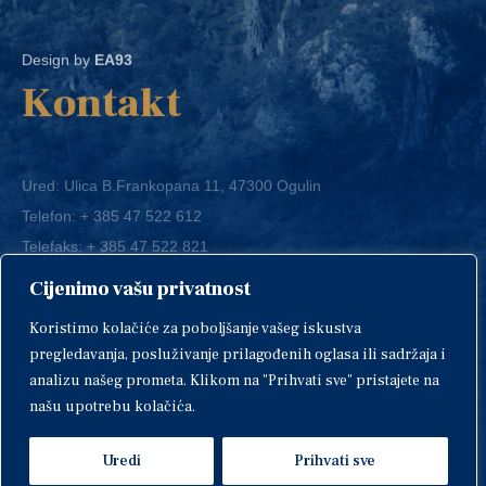
Design by
EA93
Kontakt
Ured: Ulica B.Frankopana 11, 47300 Ogulin
Telefon:
+ 385 47 522 612
Telefaks:
+ 385 47 522 821
E-mail:
grad-ogulin@ogulin.hr
Cijenimo vašu privatnost
OIB: 58264108511
Koristimo kolačiće za poboljšanje vašeg iskustva
IBAN: HR1424020061829700009
pregledavanja, posluživanje prilagođenih oglasa ili sadržaja i
analizu našeg prometa. Klikom na "Prihvati sve" pristajete na
našu upotrebu kolačića.
Uredi
Prihvati sve