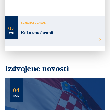
SLJEDEĆI ČLANAK
07
Kako smo branili
STU
Izdvojene novosti
04
KOL