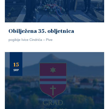
Obilježena 35. obljetnica
pogibije Ivice Cindrića – Pive
15
SRP