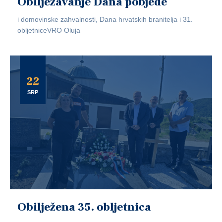
Obilježavanje Dana pobjede
i domovinske zahvalnosti, Dana hrvatskih branitelja i 31.
obljetniceVRO Oluja
22
SRP
Obilježena 35. obljetnica