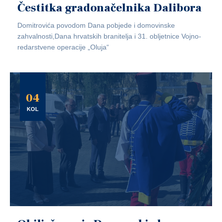
Čestitka gradonačelnika Dalibora
Domitrovića povodom Dana pobjede i domovinske
zahvalnosti,Dana hrvatskih branitelja i 31. obljetnice Vojno-
redarstvene operacije „Oluja“
04
KOL