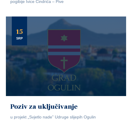
pogibije Ivice Cindrića – Pive
15
SRP
Poziv za uključivanje
u projekt „Svjetlo nade” Udruge slijepih Ogulin