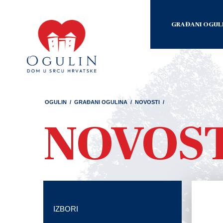
GRAĐANI OGUL
OGULIN
/
GRAĐANI OGULINA
/
NOVOSTI
/
NOVOS
IZBORI