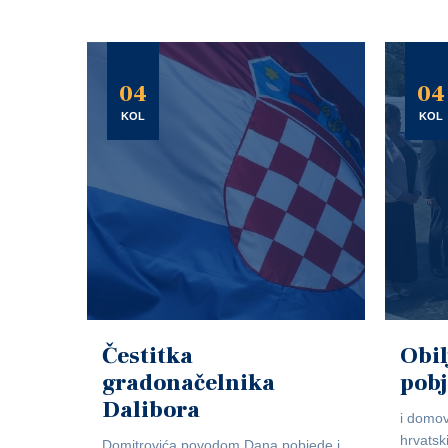
04
04
KOL
KOL
Čestitka
Obil
gradonačelnika
pob
Dalibora
i domov
hrvatsk
Domitrovića povodom Dana pobjede i