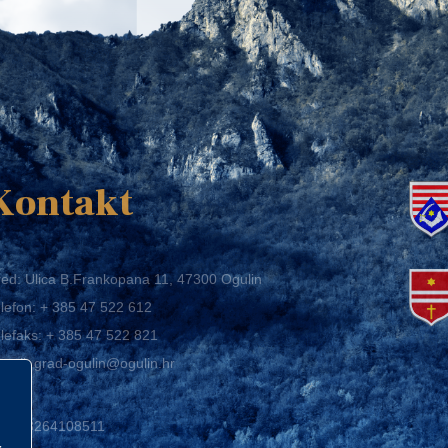
K
Kontakt
ed: Ulica B.Frankopana 11, 47300 Ogulin
lefon:
+ 385 47 522 612
lefaks:
+ 385 47 522 821
mail:
grad-ogulin@ogulin.hr
IB: 58264108511
BAN: HR1424020061829700009