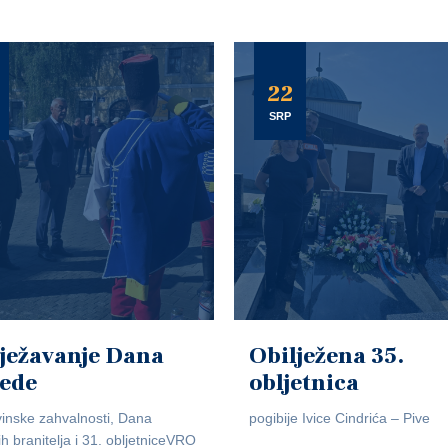
22
SRP
ježavanje Dana
Obilježena 35.
jede
obljetnica
inske zahvalnosti, Dana
pogibije Ivice Cindrića – Pive
ih branitelja i 31. obljetniceVRO