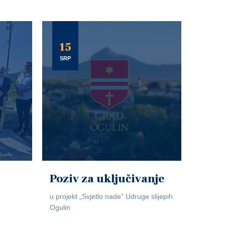
15
SRP
Poziv za uključivanje
u projekt „Svjetlo nade” Udruge slijepih
Ogulin