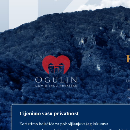
Ur
Te
Te
E-
Cijenimo vašu privatnost
O
Copyright © 2018. Grad Ogulin,
sva prava pridržana.
I
Koristimo kolačiće za poboljšanje vašeg iskustva