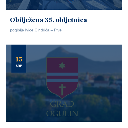
Obilježena 35. obljetnica
pogibije Ivice Cindrića – Pive
15
SRP