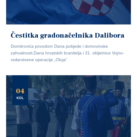
Čestitka gradonačelnika Dalibora
Domitrovića povodom Dana pobjede i domovinske
zahvalnosti,Dana hrvatskih branitelja i 31. obljetnice Vojno-
redarstvene operacije „Oluja“
04
KOL