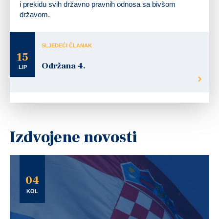
i prekidu svih državno pravnih odnosa sa bivšom
državom.
SLJEDEĆI ČLANAK
15
Održana 4.
LIP
Izdvojene novosti
04
KOL