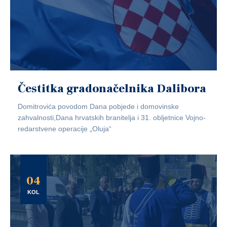
Čestitka gradonačelnika Dalibora
Domitrovića povodom Dana pobjede i domovinske
zahvalnosti,Dana hrvatskih branitelja i 31. obljetnice Vojno-
redarstvene operacije „Oluja“
04
KOL