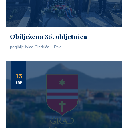
Obilježena 35. obljetnica
pogibije Ivice Cindrića – Pive
15
SRP