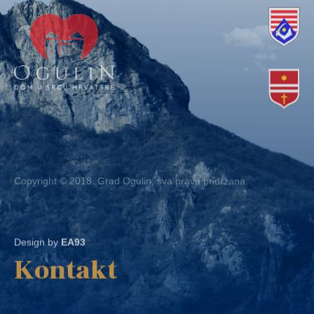
Copyright © 2018. Grad Ogulin, sva prava pridržana.
Design by
EA93
Kontakt
Ured: Ulica B.Frankopana 11, 47300 Ogulin