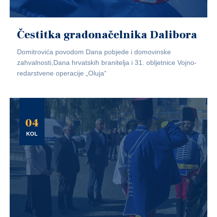
Čestitka gradonačelnika Dalibora
Domitrovića povodom Dana pobjede i domovinske
zahvalnosti,Dana hrvatskih branitelja i 31. obljetnice Vojno-
redarstvene operacije „Oluja“
04
KOL