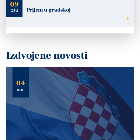
09
Prijem u gradskoj
OŽU
Izdvojene novosti
04
KOL