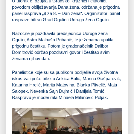
U utorak 8. ožujka u Gradskoj knjižnici i čitaonici,
povodom obilježavanja Dana žena, održana je prigodna
panel rasprava „8 za 8. – Dan žena“. Organizatori panel
rasprave bili su Grad Ogulin i Udruga žena Ogulin.
Nazočne je pozdravila predsjednica Udruge žena
Ogulin, Astra Malbaša Pribanić, te je ženama uputila
prigodnu čestitku. Potom je gradonačelnik Dalibor
Domitrović održao pozdravni govor i čestitao svim
ženama njihov dan.
Panelistice koje su sa publikom podijelile svoja životna
iskustva i priče bile su Ankica Bulić, Marina Gašparović,
Katarina Hrelić, Marija Matovina, Blanka Plivelić, Maja
Salopek, Nevenka Šajn Dujmić i Danijela Tomić.
Raspravu je moderirala Mihaela Milanović Poljak.