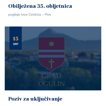
Obilježena 35. obljetnica
pogibije Ivice Cindrića – Pive
15
SRP
Poziv za uključivanje