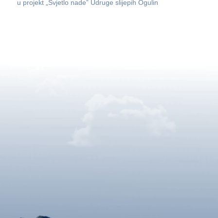
u projekt „Svjetlo nade” Udruge slijepih Ogulin