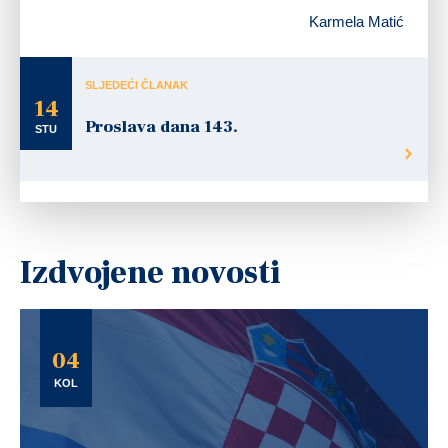
Karmela Matić
SLJEDEĆI ČLANAK
14
Proslava dana 143.
STU
Izdvojene novosti
04
KOL