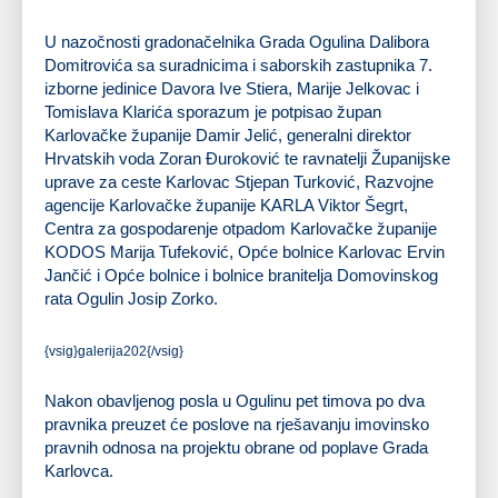
U nazočnosti gradonačelnika Grada Ogulina Dalibora
Domitrovića sa suradnicima i saborskih zastupnika 7.
izborne jedinice Davora Ive Stiera, Marije Jelkovac i
Tomislava Klarića sporazum je potpisao župan
Karlovačke županije Damir Jelić, generalni direktor
Hrvatskih voda Zoran Đuroković te ravnatelji Županijske
uprave za ceste Karlovac Stjepan Turković, Razvojne
agencije Karlovačke županije KARLA Viktor Šegrt,
Centra za gospodarenje otpadom Karlovačke županije
KODOS Marija Tufeković, Opće bolnice Karlovac Ervin
Jančić i Opće bolnice i bolnice branitelja Domovinskog
rata Ogulin Josip Zorko.
{vsig}galerija202{/vsig}
Nakon obavljenog posla u Ogulinu pet timova po dva
pravnika preuzet će poslove na rješavanju imovinsko
pravnih odnosa na projektu obrane od poplave Grada
Karlovca.