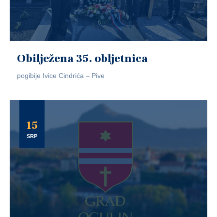
Obilježena 35. obljetnica
pogibije Ivice Cindrića – Pive
15
SRP