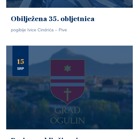
Obilježena 35. obljetnica
pogibije Ivice Cindrića – Pive
15
SRP