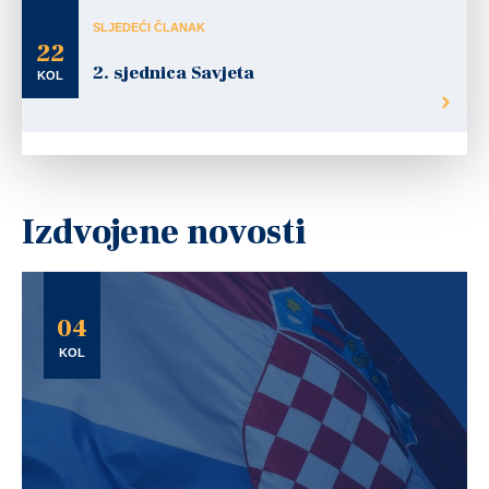
SLJEDEĆI ČLANAK
22
2. sjednica Savjeta
KOL
Izdvojene novosti
04
KOL