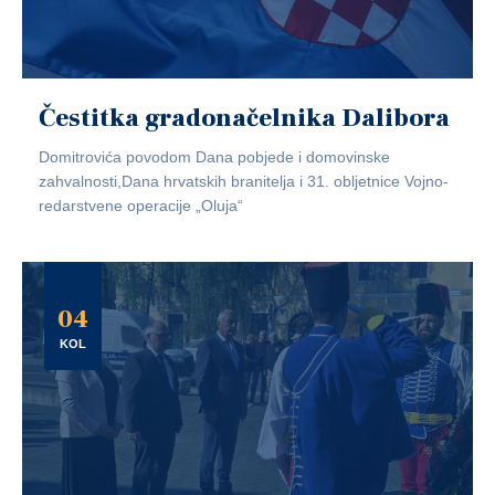
Čestitka gradonačelnika Dalibora
Domitrovića povodom Dana pobjede i domovinske
zahvalnosti,Dana hrvatskih branitelja i 31. obljetnice Vojno-
redarstvene operacije „Oluja“
04
KOL