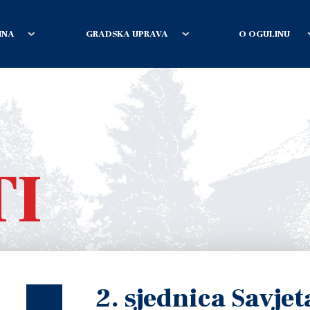
INA
GRADSKA UPRAVA
O OGULINU
TI
2. sjednica Savje