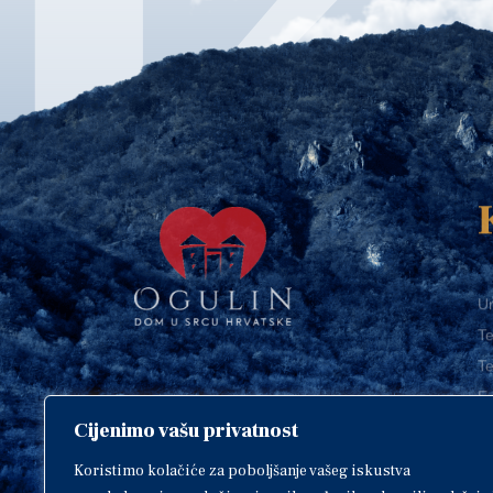
Ur
Te
Te
E-
Cijenimo vašu privatnost
O
Copyright © 2018. Grad Ogulin,
sva prava pridržana.
I
Koristimo kolačiće za poboljšanje vašeg iskustva