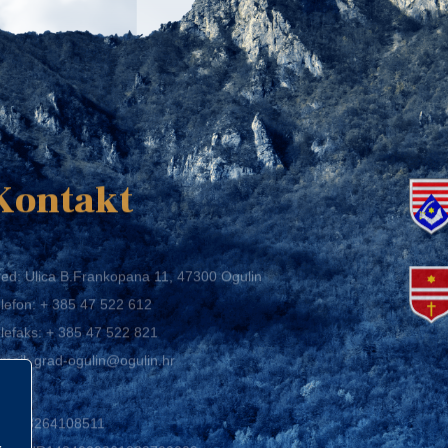
K
Kontakt
ed: Ulica B.Frankopana 11, 47300 Ogulin
lefon:
+ 385 47 522 612
lefaks:
+ 385 47 522 821
mail:
grad-ogulin@ogulin.hr
IB: 58264108511
BAN: HR1424020061829700009