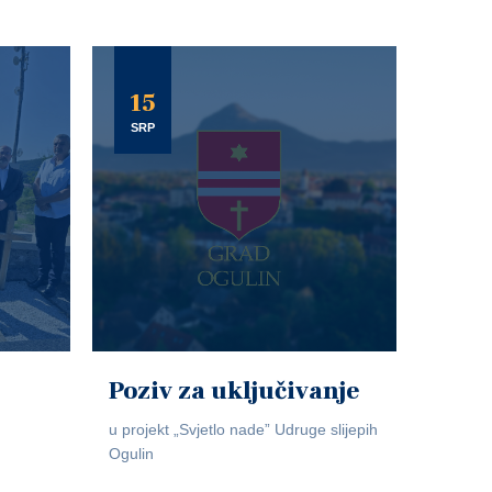
15
SRP
Poziv za uključivanje
u projekt „Svjetlo nade” Udruge slijepih
Ogulin