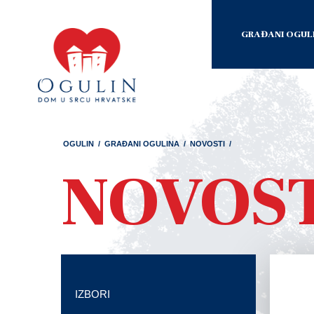
GRAĐANI OGUL
OGULIN
/
GRAĐANI OGULINA
/
NOVOSTI
/
NOVOS
IZBORI