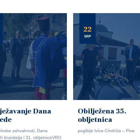
22
SRP
ježavanje Dana
Obilježena 35.
jede
obljetnica
inske zahvalnosti, Dana
pogibije Ivice Cindrića – Pive
ih branitelja i 31. obljetniceVRO