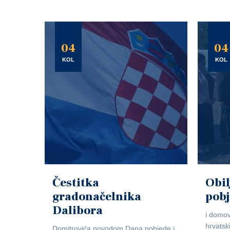
04
04
KOL
KOL
Čestitka
Obil
gradonačelnika
pob
Dalibora
i domov
hrvatsk
Domitrovića povodom Dana pobjede i