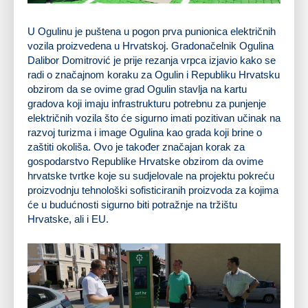
U Ogulinu je puštena u pogon prva punionica električnih
vozila proizvedena u Hrvatskoj. Gradonačelnik Ogulina
Dalibor Domitrović je prije rezanja vrpca izjavio kako se
radi o značajnom koraku za Ogulin i Republiku Hrvatsku
obzirom da se ovime grad Ogulin stavlja na kartu
gradova koji imaju infrastrukturu potrebnu za punjenje
električnih vozila što će sigurno imati pozitivan učinak na
razvoj turizma i image Ogulina kao grada koji brine o
zaštiti okoliša. Ovo je također značajan korak za
gospodarstvo Republike Hrvatske obzirom da ovime
hrvatske tvrtke koje su sudjelovale na projektu pokreću
proizvodnju tehnološki sofisticiranih proizvoda za kojima
će u budućnosti sigurno biti potražnje na tržištu
Hrvatske, ali i EU.