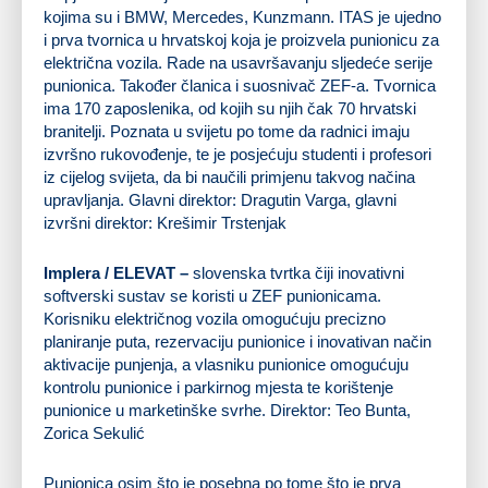
kojima su i BMW, Mercedes, Kunzmann. ITAS je ujedno
i prva tvornica u hrvatskoj koja je proizvela punionicu za
električna vozila. Rade na usavršavanju sljedeće serije
punionica. Također članica i suosnivač ZEF-a. Tvornica
ima 170 zaposlenika, od kojih su njih čak 70 hrvatski
branitelji. Poznata u svijetu po tome da radnici imaju
izvršno rukovođenje, te je posjećuju studenti i profesori
iz cijelog svijeta, da bi naučili primjenu takvog načina
upravljanja. Glavni direktor: Dragutin Varga, glavni
izvršni direktor: Krešimir Trstenjak
Implera / ELEVAT –
slovenska tvrtka čiji inovativni
softverski sustav se koristi u ZEF punionicama.
Korisniku električnog vozila omogućuju precizno
planiranje puta, rezervaciju punionice i inovativan način
aktivacije punjenja, a vlasniku punionice omogućuju
kontrolu punionice i parkirnog mjesta te korištenje
punionice u marketinške svrhe. Direktor: Teo Bunta,
Zorica Sekulić
Punionica osim što je posebna po tome što je prva