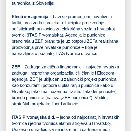
suradnika iz Slovenije:
Electrom agencija
– bavi se promocijom inovativnih
tvrtki, proizvoda i projekata. Inicijator proizvodnje
sofisticiranih punionica za električna vozila u hrvatskoj
tvornici (ITAS Prvomajska). Agencija je punionice
brendirala u ZEF brand te je uz potporu ZEFa realizirana
proizvodnja prve hrvatske punionice – koja je
napravljena u poznatoj ITAS tvornici u Ivancu.
ZEF
– Zadruga za etično financiranje – najveća hrvatska
zadruga i neprofitna organizacija, čiji član je i Electrom
agencija. ZEF je uključen u zajednički projekt punionica
kao konzultant i potpora u plasiranju punionica kako u
Hrvatskoj tako i na inozemna tržišta. Također je nositelj
branda punionice (naziva „ZEF punionice”). Voditelj
strateških projekata: Toni Tvrtković
ITAS Prvomajska d.d.
– jedna od najpoznatijih hrvatskih
tvornica i jedina tvornica alatnih strojeva u Hrvatskoj.
Uspješno surađuju s više inozemnih partnera među