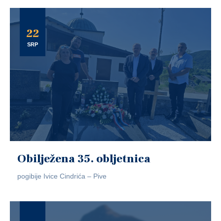
22
SRP
Obilježena 35. obljetnica
pogibije Ivice Cindrića – Pive