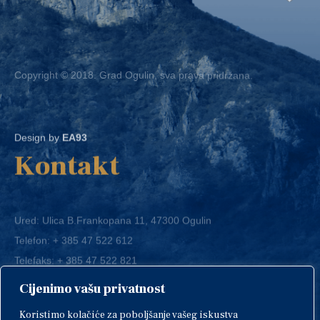
Copyright © 2018. Grad Ogulin, sva prava pridržana.
Design by
EA93
Kontakt
Ured: Ulica B.Frankopana 11, 47300 Ogulin
Telefon:
+ 385 47 522 612
Telefaks:
+ 385 47 522 821
E-mail:
grad-ogulin@ogulin.hr
Cijenimo vašu privatnost
OIB: 58264108511
Koristimo kolačiće za poboljšanje vašeg iskustva
IBAN: HR1424020061829700009