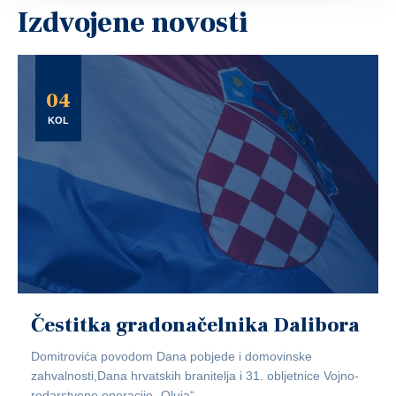
Izdvojene novosti
04
KOL
Čestitka gradonačelnika Dalibora
Domitrovića povodom Dana pobjede i domovinske
zahvalnosti,Dana hrvatskih branitelja i 31. obljetnice Vojno-
redarstvene operacije „Oluja“