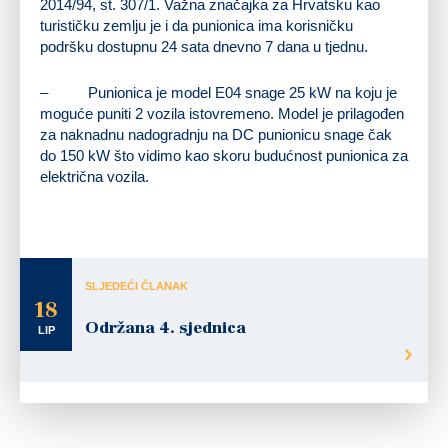
2014/94, st. 307/1. Važna značajka za Hrvatsku kao
turističku zemlju je i da punionica ima korisničku
podršku dostupnu 24 sata dnevno 7 dana u tjednu.
– Punionica je model E04 snage 25 kW na koju je
moguće puniti 2 vozila istovremeno. Model je prilagođen
za naknadnu nadogradnju na DC punionicu snage čak
do 150 kW što vidimo kao skoru budućnost punionica za
električna vozila.
SLJEDEĆI ČLANAK
18
Održana 4. sjednica
LIP