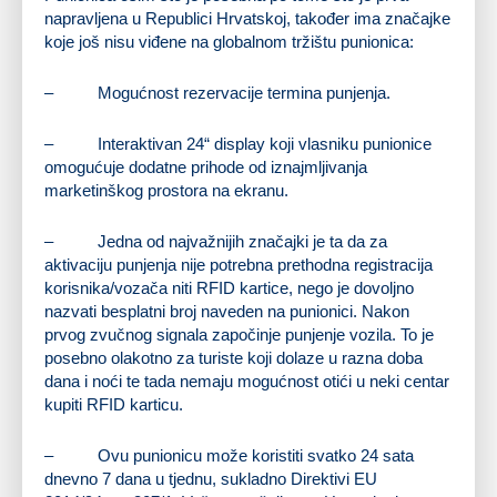
napravljena u Republici Hrvatskoj, također ima značajke
koje još nisu viđene na globalnom tržištu punionica:
– Mogućnost rezervacije termina punjenja.
– Interaktivan 24“ display koji vlasniku punionice
omogućuje dodatne prihode od iznajmljivanja
marketinškog prostora na ekranu.
– Jedna od najvažnijih značajki je ta da za
aktivaciju punjenja nije potrebna prethodna registracija
korisnika/vozača niti RFID kartice, nego je dovoljno
nazvati besplatni broj naveden na punionici. Nakon
prvog zvučnog signala započinje punjenje vozila. To je
posebno olakotno za turiste koji dolaze u razna doba
dana i noći te tada nemaju mogućnost otići u neki centar
kupiti RFID karticu.
– Ovu punionicu može koristiti svatko 24 sata
dnevno 7 dana u tjednu, sukladno Direktivi EU