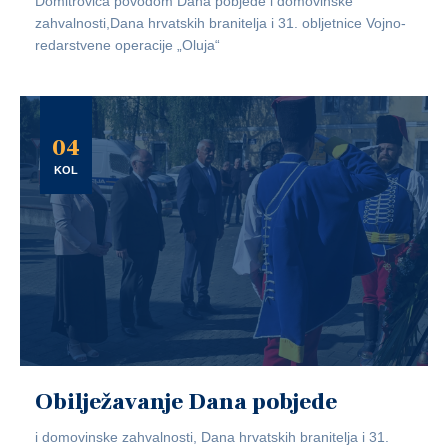
Domitrovića povodom Dana pobjede i domovinske
zahvalnosti,Dana hrvatskih branitelja i 31. obljetnice Vojno-
redarstvene operacije „Oluja“
04
KOL
Obilježavanje Dana pobjede
i domovinske zahvalnosti, Dana hrvatskih branitelja i 31.