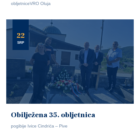
obljetniceVRO Oluja
22
SRP
Obilježena 35. obljetnica
pogibije Ivice Cindrića – Pive