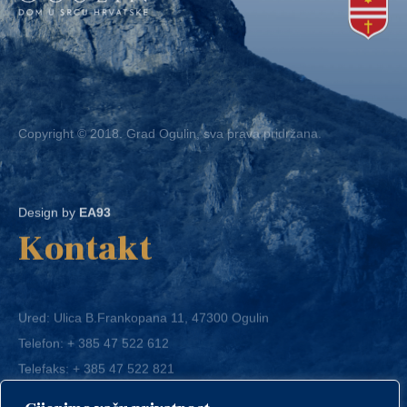
Copyright © 2018. Grad Ogulin, sva prava pridržana.
Design by
EA93
Kontakt
Ured: Ulica B.Frankopana 11, 47300 Ogulin
Telefon:
+ 385 47 522 612
Telefaks:
+ 385 47 522 821
E-mail:
grad-ogulin@ogulin.hr