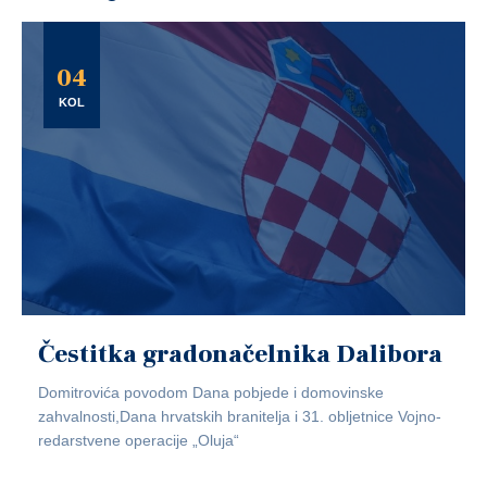
04
KOL
Čestitka gradonačelnika Dalibora
Domitrovića povodom Dana pobjede i domovinske
zahvalnosti,Dana hrvatskih branitelja i 31. obljetnice Vojno-
redarstvene operacije „Oluja“