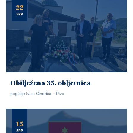
22
SRP
Obilježena 35. obljetnica
pogibije Ivice Cindrića – Pive
15
SRP