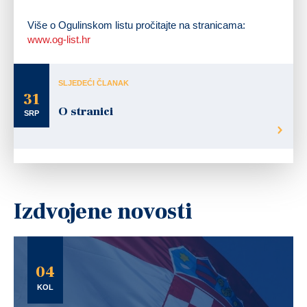
Više o Ogulinskom listu pročitajte na stranicama:
www.og-list.hr
SLJEDEĆI ČLANAK
31
O stranici
SRP
Izdvojene novosti
04
KOL