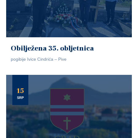
Obilježena 35. obljetnica
pogibije Ivice Cindrića – Pive
15
SRP