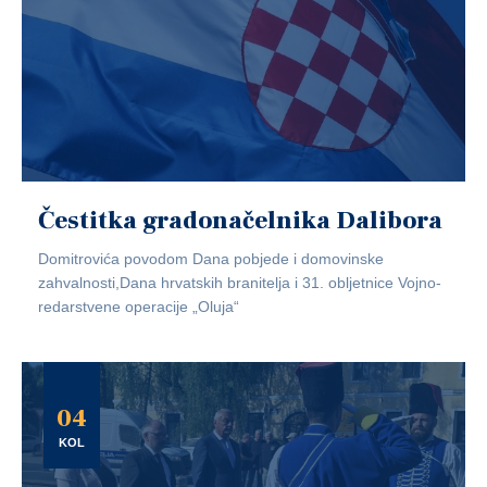
Čestitka gradonačelnika Dalibora
Domitrovića povodom Dana pobjede i domovinske
zahvalnosti,Dana hrvatskih branitelja i 31. obljetnice Vojno-
redarstvene operacije „Oluja“
04
KOL