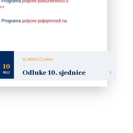
je Programa
potpore poduzetništvu u
 >>
je Programa
potpore poljoprivredi na
SLJEDEĆI ČLANAK
10
Odluke 10. sjednice
RUJ