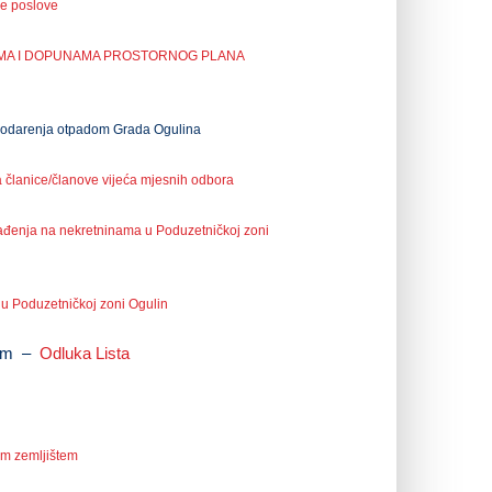
ke poslove
NAMA I DOPUNAMA PROSTORNOG PLANA
spodarenja otpadom Grada Ogulina
za članice/članove vijeća mjesnih odbora
rađenja na nekretninama u Poduzetničkoj zoni
 u Poduzetničkoj zoni Ogulin
ajam –
Odluka
Lista
im zemljištem