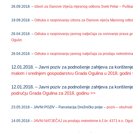
26.09.2018. –
Izbori za članove Vijeća mjesnog odbora Sveti Petar – Puškar
19.09.2018. –
Odluka o raspisivanju izbora za članove vijeća Mjesnog odbor
26.04.2018. –
Odluka o raspisivanju javnog natječaja za osnivanje prava 
Ogulin
26.04.2018. –
Odluka o raspisivanju javnog natječaja za prodaju nekretnin
12.01.2018. – Javni poziv za podnošenje zahtjeva za korišten
malom i srednjem gospodarstvu Grada Ogulina u 2018. godini
12.01.2018. – Javni poziv za podnošenje zahtjeva za korišten
području Grada Ogulina za 2018. godinu >>
23.05.2018 – JAVNI POZIV – Parcelacija Drežničko polje –
poziv
–
obuhvat
14.05.2018 –
JAVNI NATJEČAJ za prodaju nekretnine k.č.br. 4371 k.o. Ogul