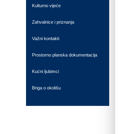
Kulturno vijeće
Zahvalnice i priznanja
Važni kontakti
Prostorno planska dokumentacija
Kućni ljubimci
Briga o okolišu