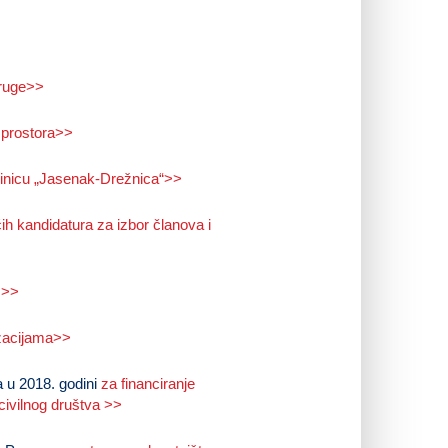
druge>>
 prostora>>
inicu „Jasenak-Drežnica“>>
ćih kandidatura za izbor članova i
.>>
izacijama>>
a u 2018. godini
za financiranje
 civilnog društva >>