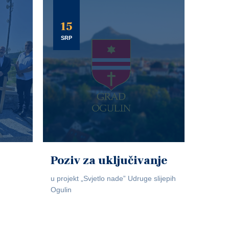
15
SRP
Poziv za uključivanje
u projekt „Svjetlo nade” Udruge slijepih
Ogulin