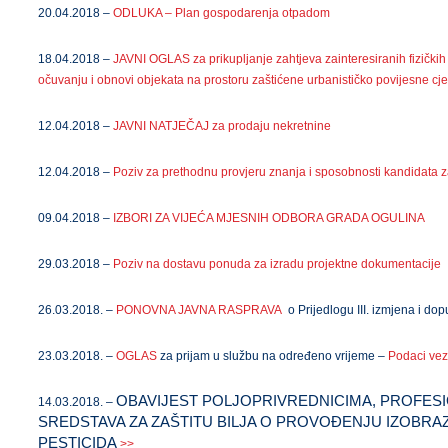
20.04.2018 –
ODLUKA – Plan gospodarenja otpadom
18.04.2018 –
JAVNI OGLAS za prikupljanje zahtjeva zainteresiranih fizičkih
očuvanju i obnovi objekata na prostoru zaštićene urbanističko povijesne cje
12.04.2018 –
JAVNI NATJEČAJ za prodaju nekretnine
12.04.2018 –
Poziv za prethodnu provjeru znanja i sposobnosti kandidata z
09.04.2018 –
IZBORI ZA VIJEĆA MJESNIH ODBORA GRADA OGULINA
29.03.2018 –
Poziv na dostavu ponuda za izradu projektne dokumentacije
26.03.2018. –
PONOVNA JAVNA RASPRAVA
o Prijedlogu III. izmjena i d
23.03.2018. –
OGLAS
za prijam u službu na određeno vrijeme –
Podaci vez
OBAVIJEST POLJOPRIVREDNICIMA, PROFESI
14.03.2018. –
SREDSTAVA ZA ZAŠTITU BILJA O PROVOĐENJU IZOBRA
PESTICIDA
>>