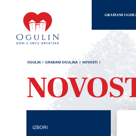
GRAĐANI OGUL
OGULIN
/
GRAĐANI OGULINA
/
NOVOSTI
/
NOVOS
IZBORI