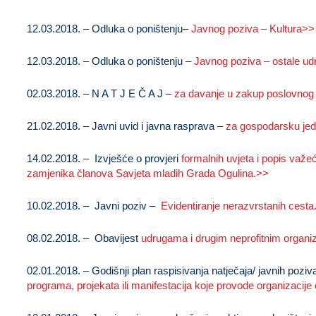
12.03.2018. – Odluka o poništenju–
Javnog poziva – Kultura>>
12.03.2018. – Odluka o poništenju –
Javnog poziva – ostale u
02.03.2018. – N A T J E Č A J –
za davanje u zakup poslovnog
21.02.2018. – Javni uvid i javna rasprava –
za gospodarsku jed
14.02.2018. – Izvješće o provjeri
formalnih uvjeta i popis važe
zamjenika članova Savjeta mladih Grada Ogulina.>>
10.02.2018. – Javni poziv –
Evidentiranje nerazvrstanih cesta
08.02.2018. – Obavijest
udrugama i drugim neprofitnim organ
02.01.2018. – Godišnji plan raspisivanja natječaja/ javnih poziv
programa, projekata ili manifestacija koje provode organizacije