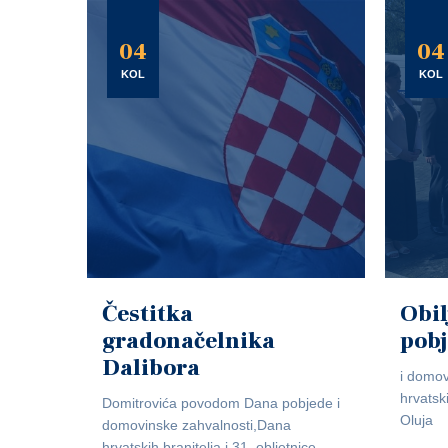
04
04
KOL
KOL
Čestitka
Obil
gradonačelnika
pob
Dalibora
i domov
hrvatsk
Domitrovića povodom Dana pobjede i
Oluja
domovinske zahvalnosti,Dana
hrvatskih branitelja i 31. obljetnice