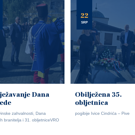
22
SRP
ježavanje Dana
Obilježena 35.
jede
obljetnica
inske zahvalnosti, Dana
pogibije Ivice Cindrića – Pive
ih branitelja i 31. obljetniceVRO