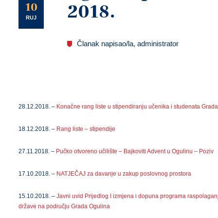
U
10
2018.
RUJ
Članak napisao/la, administrator
28.12.2018. –
Konačne rang liste u stipendiranju učenika i studenata Grad
18.12.2018. –
Rang liste – stipendije
27.11.2018. –
Pučko otvoreno učilište – Bajkoviti Advent u Ogulinu – Poziv
17.10.2018. –
NATJEČAJ za davanje u zakup poslovnog prostora
15.10.2018. –
Javni uvid Prijedlog I izmjena i dopuna programa raspolaganj
države na području Grada Ogulina