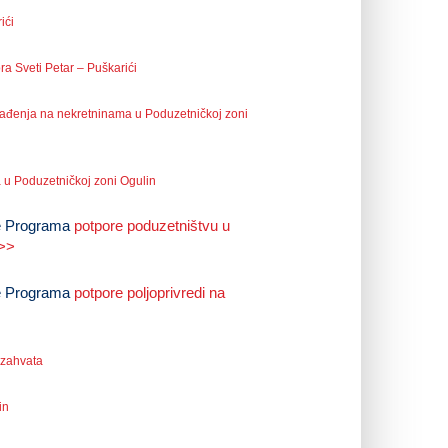
ići
a Sveti Petar – Puškarići
građenja na nekretninama u Poduzetničkoj zoni
a u Poduzetničkoj zoni Ogulin
je Programa
potpore poduzetništvu u
 >>
je Programa
potpore poljoprivredi na
 zahvata
in