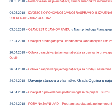
08.05.2018 –
Podaci vezani uz javni natječaj stručni suradnik za informatič
04.05.2018 –
IZVJEŠĆE O PONOVNOJ JAVNOJ RASPRAVI O III. IZMJE
UREĐENJA GRADA OGULINA
03.05.2018 –
OBAVIJEST O JAVNOM UVIDU
u Nacrt prijedloga Plana go
27.04.2018 –
Obavijest predlagateljima i kandidatima kandidacijskih lista 
26.04.2018 –
Odluka o raspisivanju javnog natječaja za osnivanje prava g
Ogulin
26.04.2018 –
Odluka o raspisivanju javnog natječaja za prodaju nekretnina
Davanje stanova u vlasništvu Grada Ogulina u n
24.04.2018 –
24.04.2018 –
Obavijest o provedenom postupku oglasa za prijam u službu
24.04.2018 –
POZIV NA JAVNI UVID – Program raspolaganja poljoprivredn