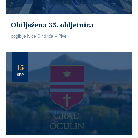
Obilježena 35. obljetnica
pogibije Ivice Cindrića – Pive
15
SRP