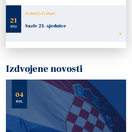
SLJEDEĆI ČLANAK
21
Saziv 21. sjednice
STU
Izdvojene novosti
04
KOL