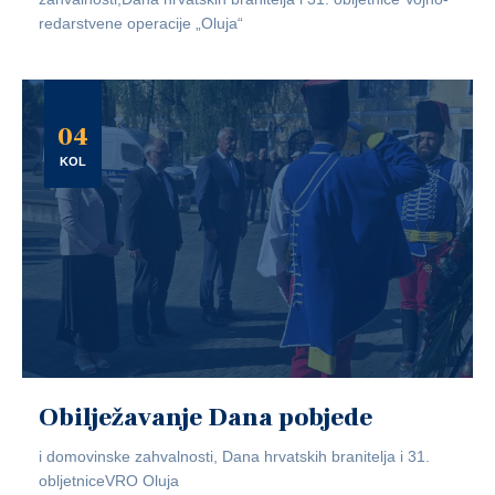
redarstvene operacije „Oluja“
04
KOL
Obilježavanje Dana pobjede
i domovinske zahvalnosti, Dana hrvatskih branitelja i 31.
obljetniceVRO Oluja