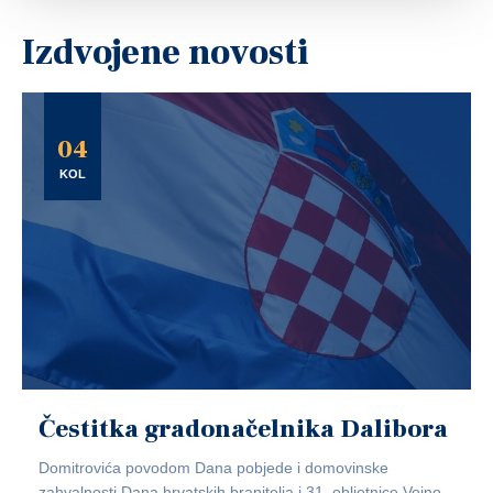
Izdvojene novosti
04
KOL
Čestitka gradonačelnika Dalibora
Domitrovića povodom Dana pobjede i domovinske
zahvalnosti,Dana hrvatskih branitelja i 31. obljetnice Vojno-