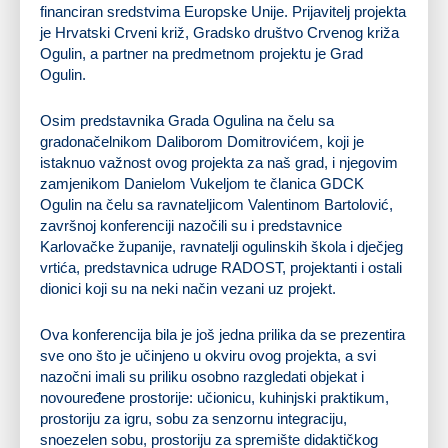
financiran sredstvima Europske Unije. Prijavitelj projekta
je Hrvatski Crveni križ, Gradsko društvo Crvenog križa
Ogulin, a partner na predmetnom projektu je Grad
Ogulin.
Osim predstavnika Grada Ogulina na čelu sa
gradonačelnikom Daliborom Domitrovićem, koji je
istaknuo važnost ovog projekta za naš grad, i njegovim
zamjenikom Danielom Vukeljom te članica GDCK
Ogulin na čelu sa ravnateljicom Valentinom Bartolović,
završnoj konferenciji nazočili su i predstavnice
Karlovačke županije, ravnatelji ogulinskih škola i dječjeg
vrtića, predstavnica udruge RADOST, projektanti i ostali
dionici koji su na neki način vezani uz projekt.
Ova konferencija bila je još jedna prilika da se prezentira
sve ono što je učinjeno u okviru ovog projekta, a svi
nazočni imali su priliku osobno razgledati objekat i
novouređene prostorije: učionicu, kuhinjski praktikum,
prostoriju za igru, sobu za senzornu integraciju,
snoezelen sobu, prostoriju za spremište didaktičkog