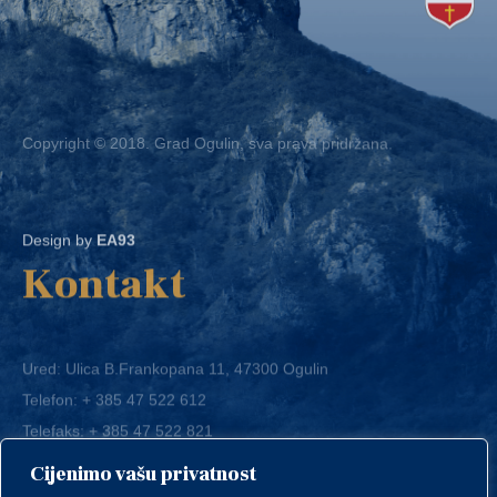
Copyright © 2018. Grad Ogulin, sva prava pridržana.
Design by
EA93
Kontakt
Ured: Ulica B.Frankopana 11, 47300 Ogulin
Telefon:
+ 385 47 522 612
Telefaks:
+ 385 47 522 821
E-mail:
grad-ogulin@ogulin.hr
Cijenimo vašu privatnost
OIB: 58264108511