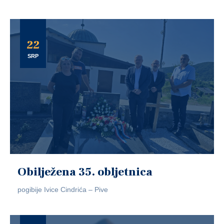
22
SRP
Obilježena 35. obljetnica
pogibije Ivice Cindrića – Pive