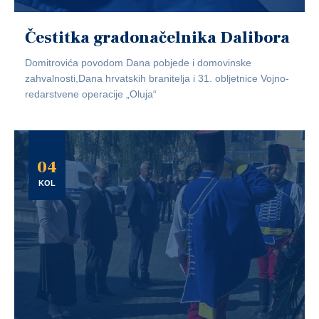
Čestitka gradonačelnika Dalibora
Domitrovića povodom Dana pobjede i domovinske
zahvalnosti,Dana hrvatskih branitelja i 31. obljetnice Vojno-
redarstvene operacije „Oluja“
04
KOL