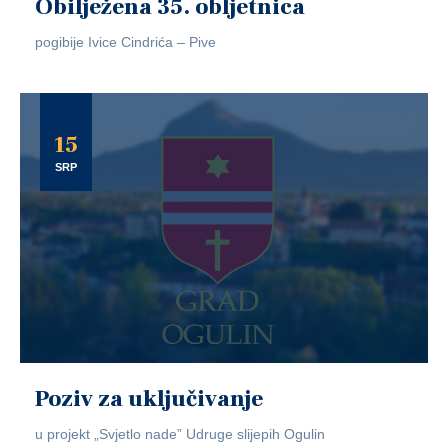
Obilježena 35. obljetnica
pogibije Ivice Cindrića – Pive
15
SRP
Poziv za uključivanje
u projekt „Svjetlo nade” Udruge slijepih Ogulin