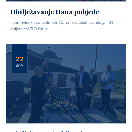
Obilježavanje Dana pobjede
i domovinske zahvalnosti, Dana hrvatskih branitelja i 31.
obljetniceVRO Oluja
22
SRP