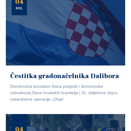
04
KOL
Čestitka gradonačelnika Dalibora
Domitrovića povodom Dana pobjede i domovinske
zahvalnosti,Dana hrvatskih branitelja i 31. obljetnice Vojno-
redarstvene operacije „Oluja“
04