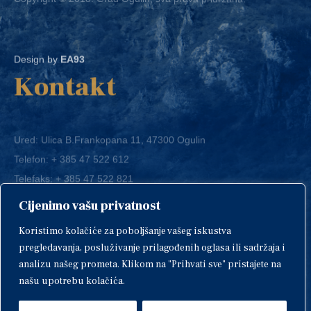
Design by
EA93
Kontakt
Ured: Ulica B.Frankopana 11, 47300 Ogulin
Telefon:
+ 385 47 522 612
Telefaks:
+ 385 47 522 821
E-mail:
grad-ogulin@ogulin.hr
Cijenimo vašu privatnost
OIB: 58264108511
Koristimo kolačiće za poboljšanje vašeg iskustva
IBAN: HR1424020061829700009
pregledavanja, posluživanje prilagođenih oglasa ili sadržaja i
analizu našeg prometa. Klikom na "Prihvati sve" pristajete na
našu upotrebu kolačića.