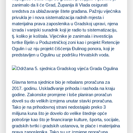
zanimalo da li će Grad, Županija ili Vlada osigurati
sredstva za ublažavanje štete građana. Pažnju vijećnika
privukla je i nova sistematizacija radnih mjesta i
materijalna prava zaposlenika u Gradskoj upravi, njena
izrada i vanjski suradnik koji je radio tu sistematizaciju,
tj. koliko je koštala. Vijećnike je zanimala i investicija
tvrtke Bjelin u Poduzetničkoj zoni kao i projekt Retencije
Ogulin i uz nju projekt čišćenja Đulinog ponora, koji je
predstavljen u Ogulinu uz podršku Hrvatskih voda.
Glavna tema sjednice bio je rebalans proračuna za
2017. godinu. Usklađivanje prihoda i rashoda na kraju
godine. Zakonske promjene i loše planiran proračun
doveli su do velikih izmjena unutar stavki proračuna.
Tako je na prihodovnoj strani nedostajalo preko 3
milijuna kuna što je dovelo do velike štednje opće
potrošnje kao što je financiranje kulture, športa, socijale,
gradskih tvrtki i gradskih ustanova, te plaće i materijalna
prava zaposlenika. Tako su uz izmjene proračuna