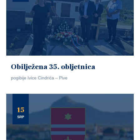
Obilježena 35. obljetnica
pogibije Ivice Cindrića – Pive
15
SRP