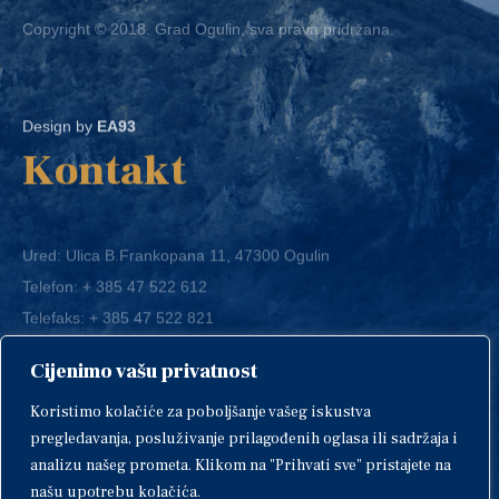
Copyright © 2018. Grad Ogulin, sva prava pridržana.
Design by
EA93
Kontakt
Ured: Ulica B.Frankopana 11, 47300 Ogulin
Telefon:
+ 385 47 522 612
Telefaks:
+ 385 47 522 821
E-mail:
grad-ogulin@ogulin.hr
Cijenimo vašu privatnost
OIB: 58264108511
Koristimo kolačiće za poboljšanje vašeg iskustva
IBAN: HR1424020061829700009
pregledavanja, posluživanje prilagođenih oglasa ili sadržaja i
analizu našeg prometa. Klikom na "Prihvati sve" pristajete na
našu upotrebu kolačića.