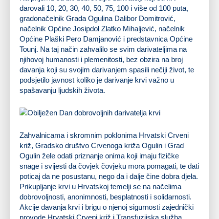
darovali 10, 20, 30, 40, 50, 75, 100 i više od 100 puta,
gradonačelnik Grada Ogulina Dalibor Domitrović,
načelnik Općine Josipdol Zlatko Mihaljević, načelnik
Općine Plaški Pero Damjanović i predstavnica Općine
Tounj. Na taj način zahvalilo se svim darivateljima na
njihovoj humanosti i plemenitosti, bez obzira na broj
davanja koji su svojim darivanjem spasili nečiji život, te
podsjetilo javnost koliko je darivanje krvi važno u
spašavanju ljudskih života.
Zahvalnicama i skromnim poklonima Hrvatski Crveni
križ, Gradsko društvo Crvenoga križa Ogulin i Grad
Ogulin žele odati priznanje onima koji imaju fizičke
snage i svijesti da čovjek čovjeku mora pomagati, te dati
poticaj da ne posustanu, nego da i dalje čine dobra djela.
Prikupljanje krvi u Hrvatskoj temelji se na načelima
dobrovoljnosti, anonimnosti, besplatnosti i solidarnosti.
Akcije davanja krvi i brigu o njenoj sigurnosti zajednički
provode Hrvatski Crveni križ i Transfuzijska služba