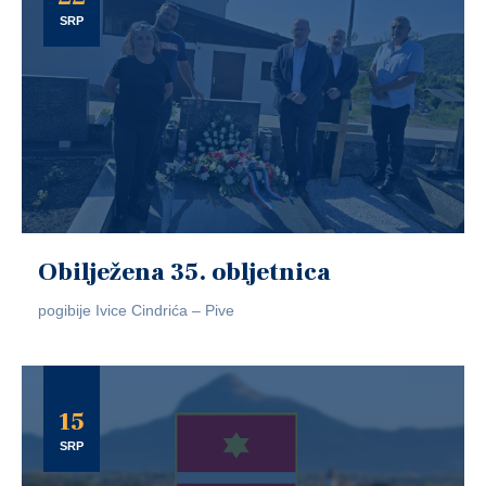
SRP
Obilježena 35. obljetnica
pogibije Ivice Cindrića – Pive
15
SRP