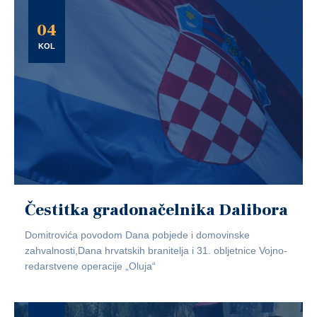
04
KOL
Čestitka gradonačelnika Dalibora
Domitrovića povodom Dana pobjede i domovinske
zahvalnosti,Dana hrvatskih branitelja i 31. obljetnice Vojno-
redarstvene operacije „Oluja“