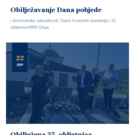
Obilježavanje Dana pobjede
i domovinske zahvalnosti, Dana hrvatskih branitelja i 31.
obljetniceVRO Oluja
22
SRP
Obilježena 35. obljetnica