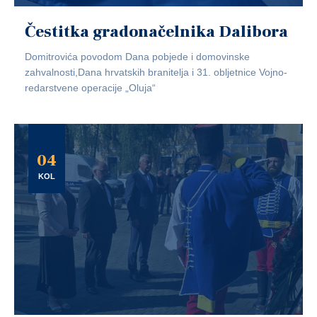
Čestitka gradonačelnika Dalibora
Domitrovića povodom Dana pobjede i domovinske
zahvalnosti,Dana hrvatskih branitelja i 31. obljetnice Vojno-
redarstvene operacije „Oluja“
04
KOL