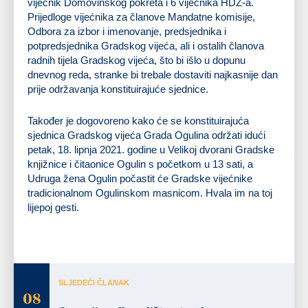
vijećnik Domovinskog pokreta i 6 vijećnika HDZ-a.
Prijedloge vijećnika za članove Mandatne komisije,
Odbora za izbor i imenovanje, predsjednika i
potpredsjednika Gradskog vijeća, ali i ostalih članova
radnih tijela Gradskog vijeća, što bi išlo u dopunu
dnevnog reda, stranke bi trebale dostaviti najkasnije dan
prije održavanja konstituirajuće sjednice.
Također je dogovoreno kako će se konstituirajuća
sjednica Gradskog vijeća Grada Ogulina održati idući
petak, 18. lipnja 2021. godine u Velikoj dvorani Gradske
knjižnice i čitaonice Ogulin s početkom u 13 sati, a
Udruga žena Ogulin počastit će Gradske vijećnike
tradicionalnom Ogulinskom masnicom. Hvala im na toj
lijepoj gesti.
SLJEDEĆI ČLANAK
08