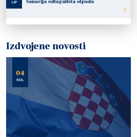
Sanacija odlagališta otpada
LIP
Izdvojene novosti
04
KOL