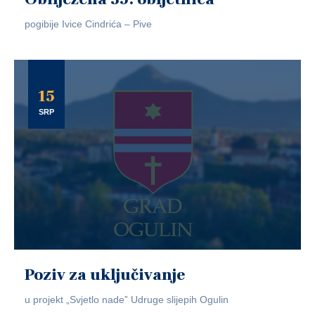
pogibije Ivice Cindrića – Pive
15
SRP
Poziv za uključivanje
u projekt „Svjetlo nade” Udruge slijepih Ogulin