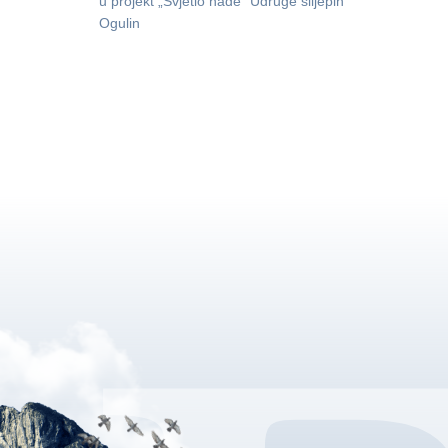
u projekt „Svjetlo nade” Udruge slijepih
Ogulin