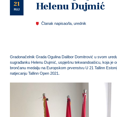
U
21
Helenu Dujmić
RUJ
Članak napisao/la, urednik
Gradonačelnik Grada Ogulina Dalibor Domitrović u svom uredu u
sugrađanku Helenu Dujmić, uspješnu tekwandoašicu, koja je ostva
brončanu medalju na Europskom prvenstvu U 21 Tallinn Estoni
natjecanju Tallinn Open 2021.