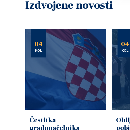
Izdvojene novosti
04
04
KOL
KOL
Čestitka
Obil
gradonačelnika
pob