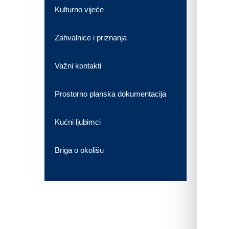
Kulturno vijeće
Zahvalnice i priznanja
Važni kontakti
Prostorno planska dokumentacija
Kućni ljubimci
Briga o okolišu