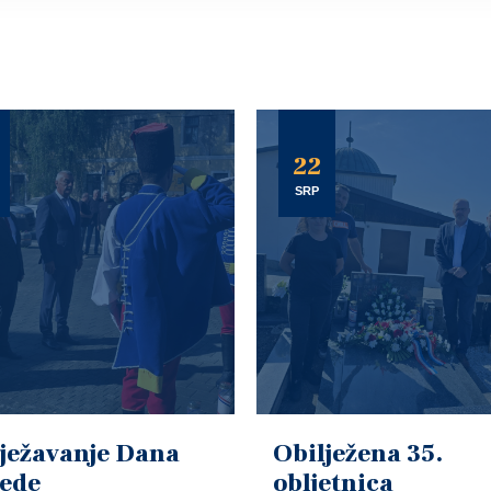
22
SRP
ježavanje Dana
Obilježena 35.
jede
obljetnica