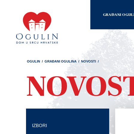
GRAĐANI OGUL
OGULIN
/
GRAĐANI OGULINA
/
NOVOSTI
/
NOVOS
IZBORI