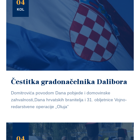
04
KOL
Čestitka gradonačelnika Dalibora
Domitrovića povodom Dana pobjede i domovinske
zahvalnosti,Dana hrvatskih branitelja i 31. obljetnice Vojno-
redarstvene operacije „Oluja“
04