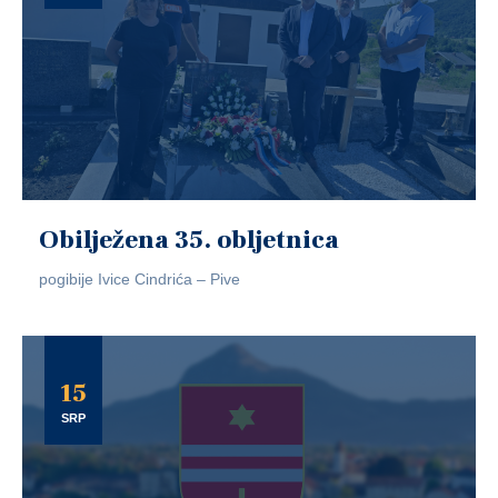
Obilježena 35. obljetnica
pogibije Ivice Cindrića – Pive
15
SRP