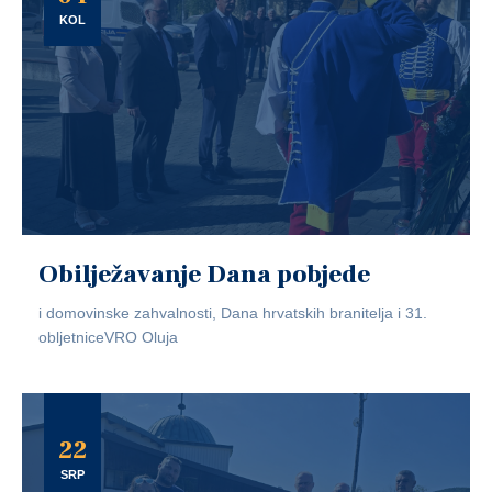
KOL
Obilježavanje Dana pobjede
i domovinske zahvalnosti, Dana hrvatskih branitelja i 31.
obljetniceVRO Oluja
22
SRP