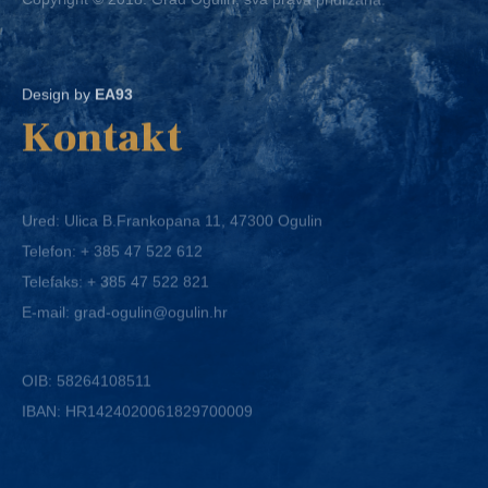
Design by
EA93
Kontakt
Ured: Ulica B.Frankopana 11, 47300 Ogulin
Telefon:
+ 385 47 522 612
Telefaks:
+ 385 47 522 821
E-mail:
grad-ogulin@ogulin.hr
OIB: 58264108511
IBAN: HR1424020061829700009