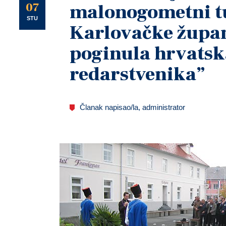
U
07
malonogometni t
STU
Karlovačke župan
poginula hrvatsk
redarstvenika”
Članak napisao/la, administrator