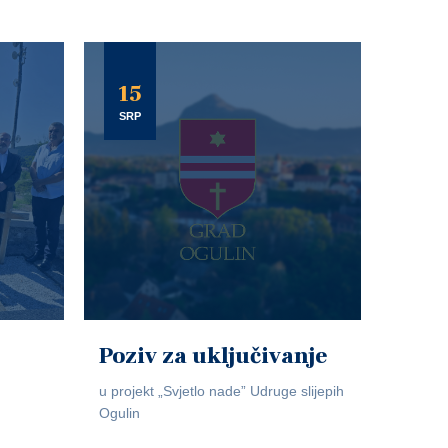
15
SRP
Poziv za uključivanje
u projekt „Svjetlo nade” Udruge slijepih
Ogulin