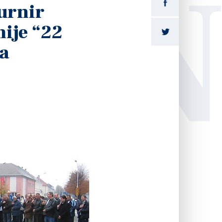
LI
urnir
ije “22
a