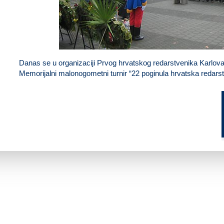
Polaganje vijenaca za 22 poginula hrvatska redarstveni
Danas se u organizaciji Prvog hrvatskog redarstvenika Karlov
Memorijalni malonogometni turnir “22 poginula hrvatska redarst