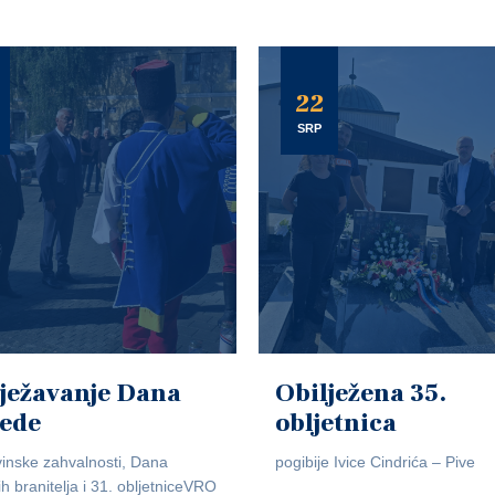
22
SRP
ježavanje Dana
Obilježena 35.
jede
obljetnica
inske zahvalnosti, Dana
pogibije Ivice Cindrića – Pive
ih branitelja i 31. obljetniceVRO