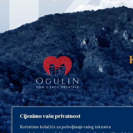
Ur
Te
Te
E-
Cijenimo vašu privatnost
O
Copyright © 2018. Grad Ogulin,
sva prava pridržana.
I
Koristimo kolačiće za poboljšanje vašeg iskustva