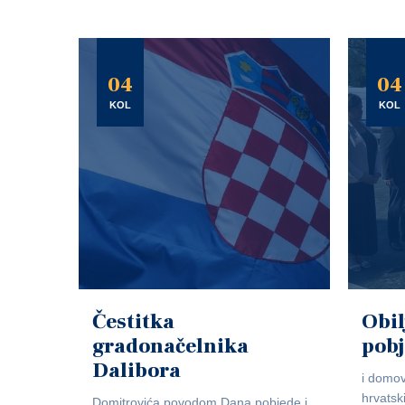
04
04
KOL
KOL
Čestitka
Obil
gradonačelnika
pob
Dalibora
i domov
hrvatsk
Domitrovića povodom Dana pobjede i