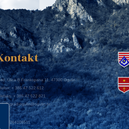
K
Kontakt
ed: Ulica B.Frankopana 11, 47300 Ogulin
lefon:
+ 385 47 522 612
lefaks:
+ 385 47 522 821
mail:
grad-ogulin@ogulin.hr
IB: 58264108511
BAN: HR1424020061829700009