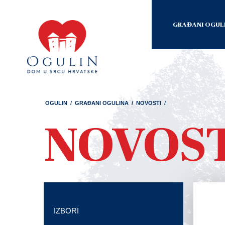
GRAĐANI OGUL
OGULIN
/
GRAĐANI OGULINA
/
NOVOSTI
/
NOVOS
IZBORI