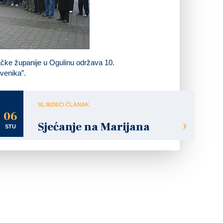
ka u Domovinskom ratu
ačke županije u Ogulinu održava 10.
venika”.
SLJEDEĆI ČLANAK
06
Sjećanje na Marijana
STU