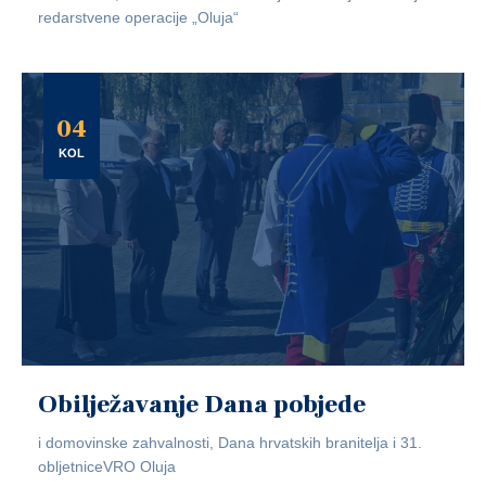
redarstvene operacije „Oluja“
04
KOL
Obilježavanje Dana pobjede
i domovinske zahvalnosti, Dana hrvatskih branitelja i 31.
obljetniceVRO Oluja