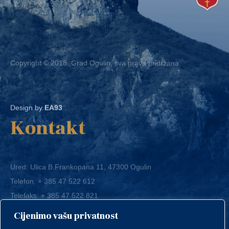
Copyright © 2018. Grad Ogulin, sva prava pridržana.
Design by
EA93
Kontakt
Ured: Ulica B.Frankopana 11, 47300 Ogulin
Telefon:
+ 385 47 522 612
Telefaks:
+ 385 47 522 821
E-mail:
grad-ogulin@ogulin.hr
Cijenimo vašu privatnost
OIB: 58264108511