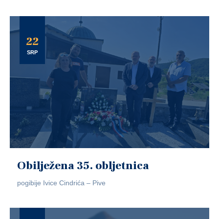
22
SRP
Obilježena 35. obljetnica
pogibije Ivice Cindrića – Pive