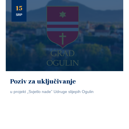
15
SRP
Poziv za uključivanje
u projekt „Svjetlo nade” Udruge slijepih Ogulin