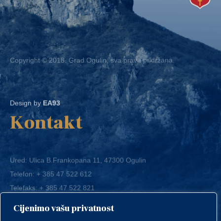
Copyright © 2018. Grad Ogulin, sva prava pridržana.
Design by
EA93
Kontakt
Ured: Ulica B.Frankopana 11, 47300 Ogulin
Telefon:
+ 385 47 522 612
Telefaks:
+ 385 47 522 821
E-mail:
grad-ogulin@ogulin.hr
Cijenimo vašu privatnost
OIB: 58264108511