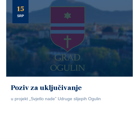
15
SRP
Poziv za uključivanje
u projekt „Svjetlo nade” Udruge slijepih Ogulin