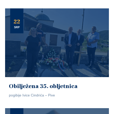
22
SRP
Obilježena 35. obljetnica
pogibije Ivice Cindrića – Pive