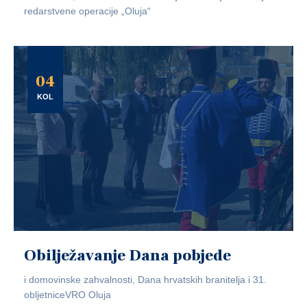
redarstvene operacije „Oluja“
04
KOL
Obilježavanje Dana pobjede
i domovinske zahvalnosti, Dana hrvatskih branitelja i 31.
obljetniceVRO Oluja