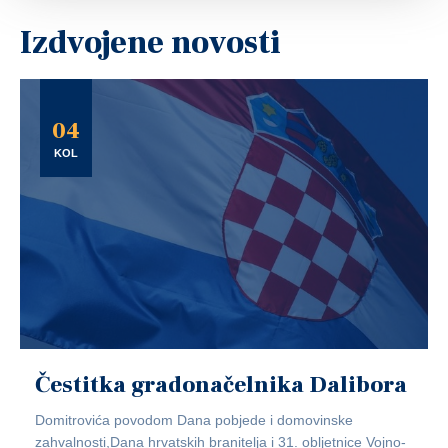
Izdvojene novosti
04
KOL
Čestitka gradonačelnika Dalibora
Domitrovića povodom Dana pobjede i domovinske
zahvalnosti,Dana hrvatskih branitelja i 31. obljetnice Vojno-