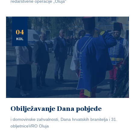
redarstvene operacije „Oluja“
04
KOL
Obilježavanje Dana pobjede
i domovinske zahvalnosti, Dana hrvatskih branitelja i 31.
obljetniceVRO Oluja