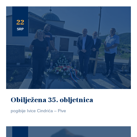
22
SRP
Obilježena 35. obljetnica
pogibije Ivice Cindrića – Pive