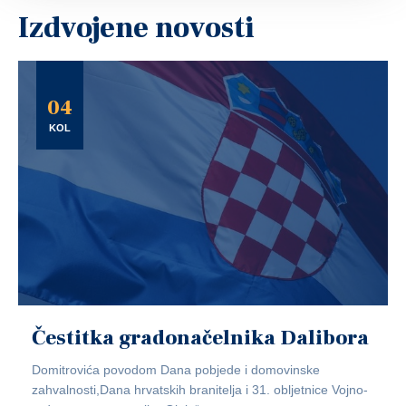
Izdvojene novosti
04
KOL
Čestitka gradonačelnika Dalibora
Domitrovića povodom Dana pobjede i domovinske
zahvalnosti,Dana hrvatskih branitelja i 31. obljetnice Vojno-