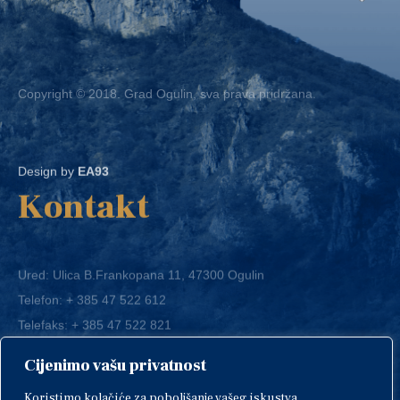
Copyright © 2018. Grad Ogulin, sva prava pridržana.
Design by
EA93
Kontakt
Ured: Ulica B.Frankopana 11, 47300 Ogulin
Telefon:
+ 385 47 522 612
Telefaks:
+ 385 47 522 821
E-mail:
grad-ogulin@ogulin.hr
Cijenimo vašu privatnost
OIB: 58264108511
Koristimo kolačiće za poboljšanje vašeg iskustva