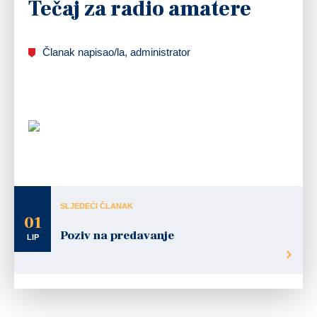
Tečaj za radio amatere
Članak napisao/la, administrator
Radioklub Ogulin već oko dva mjeseca provodi tečaj za polaganje radio-amaterskog
ispita. Kandidati se pripremaju za polaganje početničkog “P” razreda što im
omogućava posjedovanje i rad sa osobnim ili klupskim uređajem ali uz ograničenja
koja propisuje “Pravilnik o amaterskim radijskim komunikacijama”.
SLJEDEĆI ČLANAK
01
Poziv na predavanje
LIP