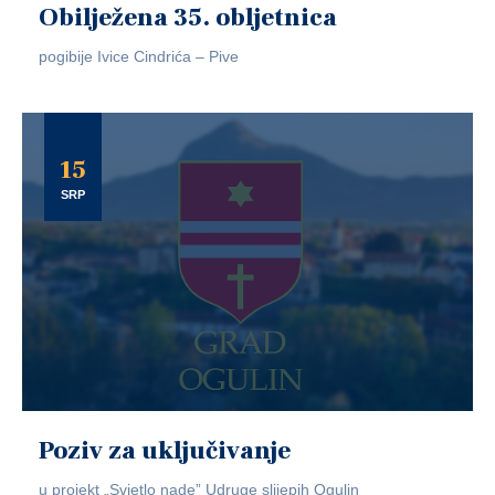
Obilježena 35. obljetnica
pogibije Ivice Cindrića – Pive
15
SRP
Poziv za uključivanje
u projekt „Svjetlo nade” Udruge slijepih Ogulin