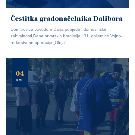
Čestitka gradonačelnika Dalibora
Domitrovića povodom Dana pobjede i domovinske
zahvalnosti,Dana hrvatskih branitelja i 31. obljetnice Vojno-
redarstvene operacije „Oluja“
04
KOL