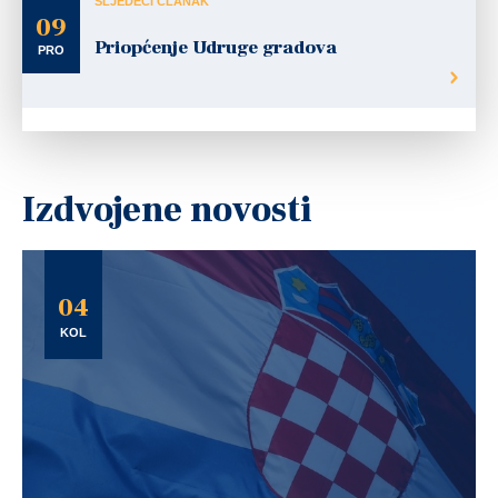
SLJEDEĆI ČLANAK
09
Priopćenje Udruge gradova
PRO
Izdvojene novosti
04
KOL