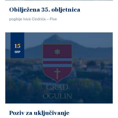
Obilježena 35. obljetnica
pogibije Ivice Cindrića – Pive
15
SRP
Poziv za uključivanje