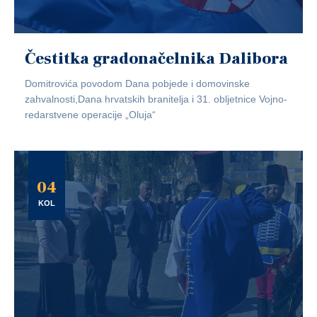
Čestitka gradonačelnika Dalibora
Domitrovića povodom Dana pobjede i domovinske
zahvalnosti,Dana hrvatskih branitelja i 31. obljetnice Vojno-
redarstvene operacije „Oluja“
04
KOL