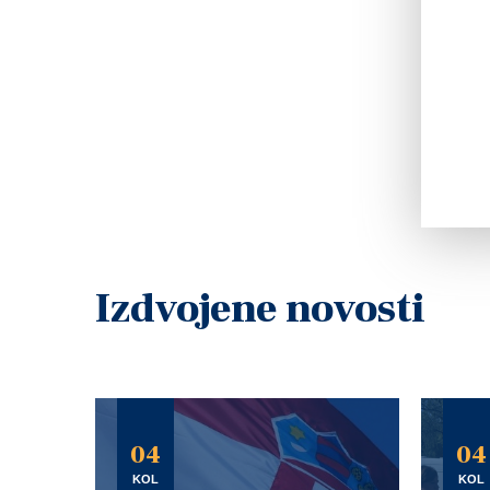
Izdvojene novosti
04
04
KOL
KOL