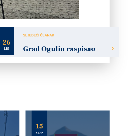
SLJEDEĆI ČLANAK
26
Grad Ogulin raspisao
LIS
15
SRP