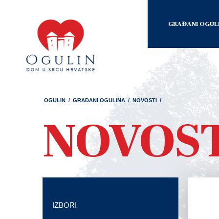
GRAĐANI OGUL
OGULIN
/
GRAĐANI OGULINA
/
NOVOSTI
/
NOVOS
IZBORI