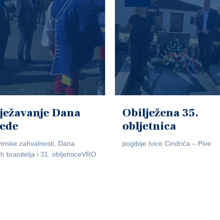
ježavanje Dana
Obilježena 35.
jede
obljetnica
inske zahvalnosti, Dana
pogibije Ivice Cindrića – Pive
ih branitelja i 31. obljetniceVRO