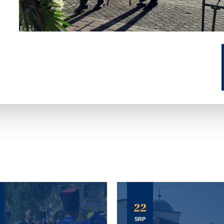
22
SRP