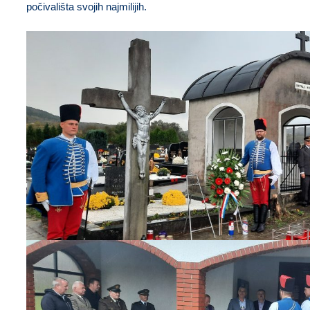
počivališta svojih najmilijih.