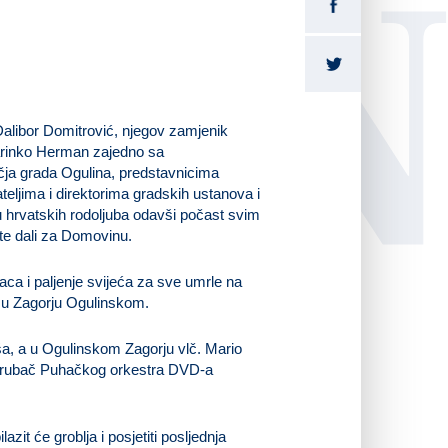
LI
alibor Domitrović, njegov zamjenik
arinko Herman zajedno sa
čja grada Ogulina, predstavnicima
teljima i direktorima gradskih ustanova i
rgu hrvatskih rodoljuba odavši počast svim
ote dali za Domovinu.
aca i paljenje svijeća za sve umrle na
ju u Zagorju Ogulinskom.
rša, a u Ogulinskom Zagorju vlč. Mario
i trubač Puhačkog orkestra DVD-a
it će groblja i posjetiti posljednja