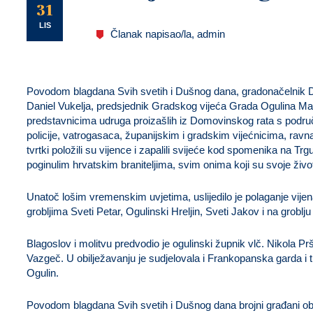
U
31
LIS
Članak napisao/la, admin
Povodom blagdana Svih svetih i Dušnog dana, gradonačelnik D
Daniel Vukelja, predsjednik Gradskog vijeća Grada Ogulina M
predstavnicima udruga proizašlih iz Domovinskog rata s podru
policije, vatrogasaca, županijskim i gradskim vijećnicima, ravna
tvrtki položili su vijence i zapalili svijeće kod spomenika na T
poginulim hrvatskim braniteljima, svim onima koji su svoje živ
Unatoč lošim vremenskim uvjetima, uslijedilo je polaganje vijen
grobljima Sveti Petar, Ogulinski Hreljin, Sveti Jakov i na grobl
Blagoslov i molitvu predvodio je ogulinski župnik vlč. Nikola P
Vazgeč. U obilježavanju je sudjelovala i Frankopanska garda 
Ogulin.
Povodom blagdana Svih svetih i Dušnog dana brojni građani obilaz