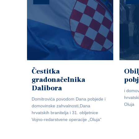
Čestitka
Obil
gradonačelnika
pob
Dalibora
i domov
hrvatsk
Domitrovića povodom Dana pobjede i
Oluja
domovinske zahvalnosti,Dana
hrvatskih branitelja i 31. obljetnice
Vojno-redarstvene operacije „Oluja“