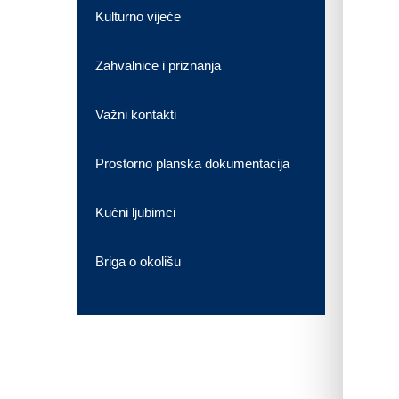
Kulturno vijeće
Zahvalnice i priznanja
Važni kontakti
Prostorno planska dokumentacija
Kućni ljubimci
Briga o okolišu