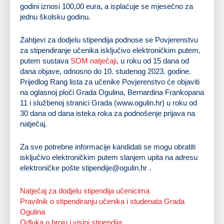
godini iznosi 100,00 eura, a isplaćuje se mjesečno za
jednu školsku godinu.
Zahtjevi za dodjelu stipendija podnose se Povjerenstvu
za stipendiranje učenika isključivo elektroničkim putem,
putem sustava
SOM natječaji
, u roku od 15 dana od
dana objave, odnosno do 10. studenog 2023. godine.
Prijedlog Rang lista za učenike Povjerenstvo će objaviti
na oglasnoj ploči Grada Ogulina, Bernardina Frankopana
11 i službenoj stranici Grada (www.ogulin.hr) u roku od
30 dana od dana isteka roka za podnošenje prijava na
natječaj.
Za sve potrebne informacije kandidati se mogu obratiti
isključivo elektroničkim putem slanjem upita na adresu
elektroničke pošte
stipendije@ogulin.hr
.
Natječaj za dodjelu stipendija učenicima
Pravilnik o stipendiranju učenika i studenata Grada
Ogulina
Odluka o broju i visini stipendija