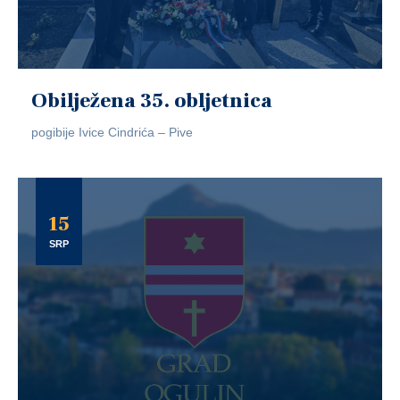
Obilježena 35. obljetnica
pogibije Ivice Cindrića – Pive
15
SRP