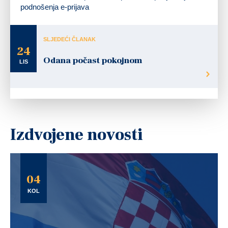
podnošenja e-prijava
SLJEDEĆI ČLANAK
24
Odana počast pokojnom
LIS
Izdvojene novosti
04
KOL