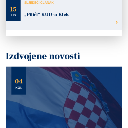
SLJEDEĆI ČLANAK
15
„Pilići“ KUD-a Klek
LIS
Izdvojene novosti
04
KOL