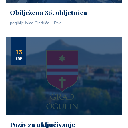
Obilježena 35. obljetnica
pogibije Ivice Cindrića – Pive
15
SRP
Poziv za uključivanje