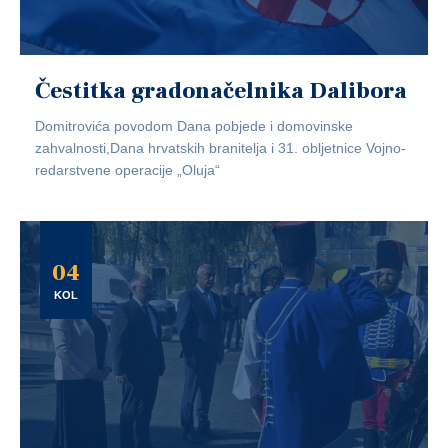
Čestitka gradonačelnika Dalibora
Domitrovića povodom Dana pobjede i domovinske
zahvalnosti,Dana hrvatskih branitelja i 31. obljetnice Vojno-
redarstvene operacije „Oluja“
04
KOL