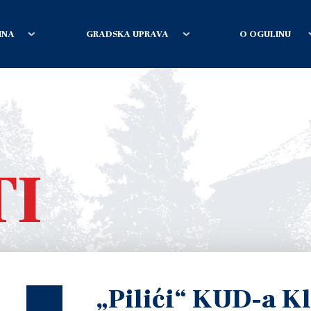
INA
GRADSKA UPRAVA
O OGULINU
TI
„Pilići“ KUD-a K