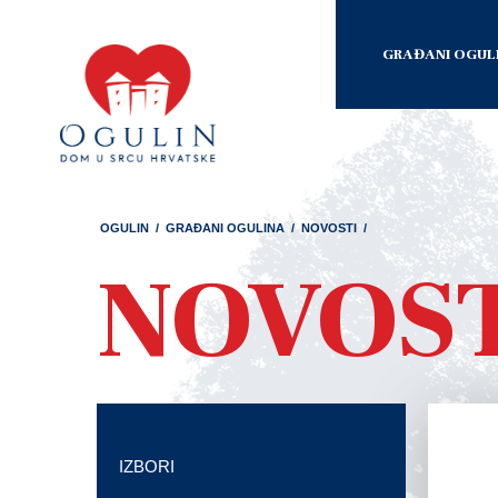
GRAĐANI OGUL
OGULIN
/
GRAĐANI OGULINA
/
NOVOSTI
/
NOVOS
IZBORI