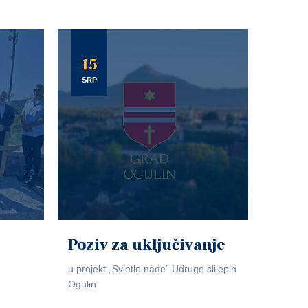
15
SRP
Poziv za uključivanje
u projekt „Svjetlo nade” Udruge slijepih
Ogulin