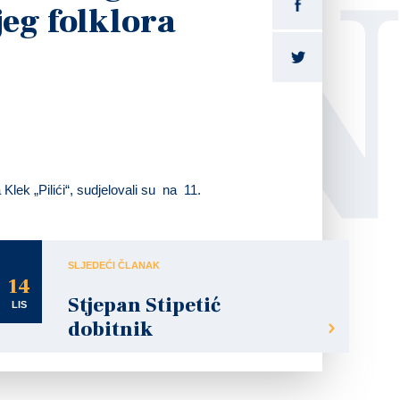
LI
jeg folklora
Klek „Pilići“, sudjelovali su na 11.
SLJEDEĆI ČLANAK
14
Stjepan Stipetić
LIS
dobitnik