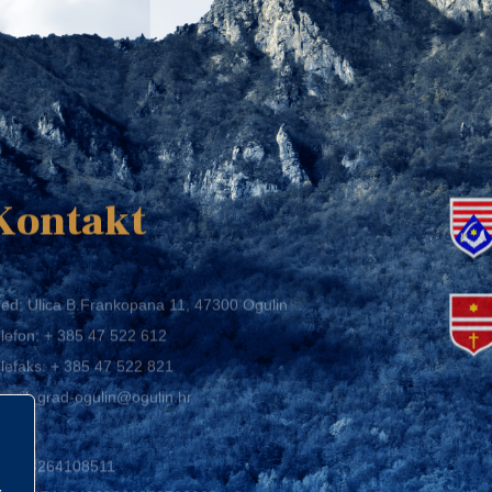
K
Kontakt
ed: Ulica B.Frankopana 11, 47300 Ogulin
lefon:
+ 385 47 522 612
lefaks:
+ 385 47 522 821
mail:
grad-ogulin@ogulin.hr
IB: 58264108511
BAN: HR1424020061829700009