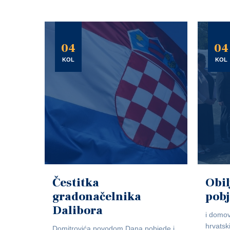
04
04
KOL
KOL
Čestitka
Obil
gradonačelnika
pob
Dalibora
i domov
hrvatsk
Domitrovića povodom Dana pobjede i