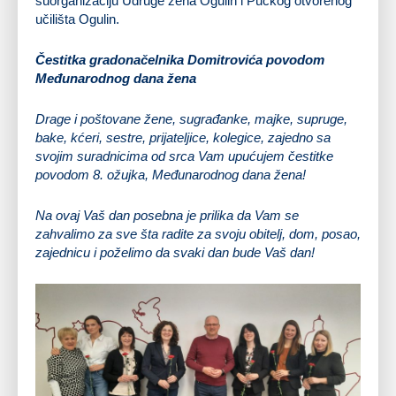
suorganizaciju Udruge žena Ogulin i Pučkog otvorenog
učilišta Ogulin.
Čestitka gradonačelnika Domitrovića povodom
Međunarodnog dana žena
Drage i poštovane žene, sugrađanke, majke, supruge,
bake, kćeri, sestre, prijateljice, kolegice, zajedno sa
svojim suradnicima od srca Vam upućujem čestitke
povodom 8. ožujka, Međunarodnog dana žena!
Na ovaj Vaš dan posebna je prilika da Vam se
zahvalimo za sve šta radite za svoju obitelj, dom, posao,
zajednicu i poželimo da svaki dan bude Vaš dan!