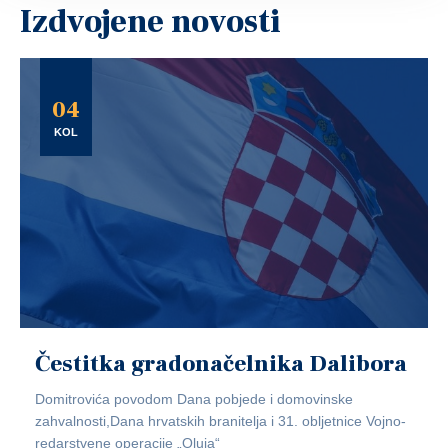
Izdvojene novosti
04
KOL
Čestitka gradonačelnika Dalibora
Domitrovića povodom Dana pobjede i domovinske
zahvalnosti,Dana hrvatskih branitelja i 31. obljetnice Vojno-
redarstvene operacije „Oluja“