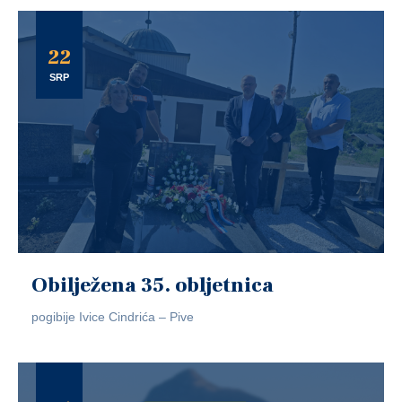
22
SRP
Obilježena 35. obljetnica
pogibije Ivice Cindrića – Pive