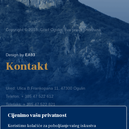
Copyright © 2018. Grad Ogulin, sva prava pridržana.
Design by
EA93
Kontakt
Ured: Ulica B.Frankopana 11, 47300 Ogulin
Telefon:
+ 385 47 522 612
Telefaks:
+ 385 47 522 821
E-mail:
grad-ogulin@ogulin.hr
Cijenimo vašu privatnost
OIB: 58264108511
Koristimo kolačiće za poboljšanje vašeg iskustva