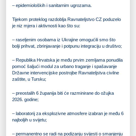
– epidemioloških i sanitarnim ugrozama.
Tijekom proteklog razdoblja Ravnateljstvo CZ poduzelo
je niz mjera i aktivnosti kao što su:
– raseljenim osobama iz Ukrajine omogućili smo što
bolji prihvat, zbrinjavanje i potpunu integraciju u društvo;
– Republika Hrvatska je među prvim zemljama ponudila
pomoć šaljući modul za urbano traganje i spašavanje
Državne intervencijske postrojbe Ravnateljstva civilne
zaštite, u Tursku;
– preostalih 6 županija biti će razminirane do ožujka
2026. godine;
– laboratorij za eksplozivne atmosfere izabran je među 6
najboljih u svijetu;
– permanentno se radi na podizanju svijesti o smanjenju