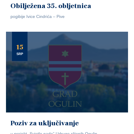
Obilježena 35. obljetnica
pogibije Ivice Cindrića – Pive
15
SRP
Poziv za uključivanje
u projekt „Svjetlo nade” Udruge slijepih Ogulin