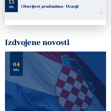
13
Obavijest građanima- Uzgoji
VEL
Izdvojene novosti
04
KOL