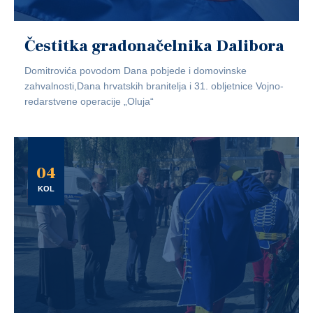
Čestitka gradonačelnika Dalibora
Domitrovića povodom Dana pobjede i domovinske
zahvalnosti,Dana hrvatskih branitelja i 31. obljetnice Vojno-
redarstvene operacije „Oluja“
04
KOL