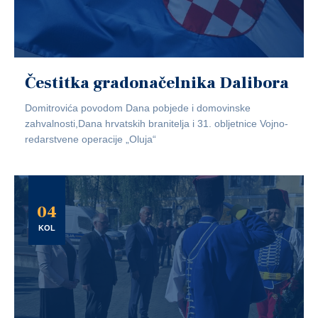
Čestitka gradonačelnika Dalibora
Domitrovića povodom Dana pobjede i domovinske
zahvalnosti,Dana hrvatskih branitelja i 31. obljetnice Vojno-
redarstvene operacije „Oluja“
04
KOL