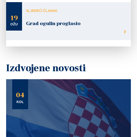
SLJEDEĆI ČLANAK
19
Grad ogulin proglasio
OŽU
Izdvojene novosti
04
KOL