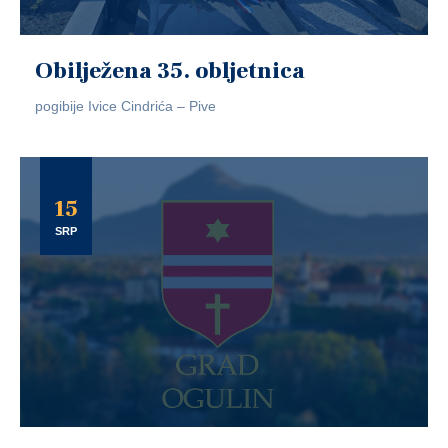
Obilježena 35. obljetnica
pogibije Ivice Cindrića – Pive
15
SRP