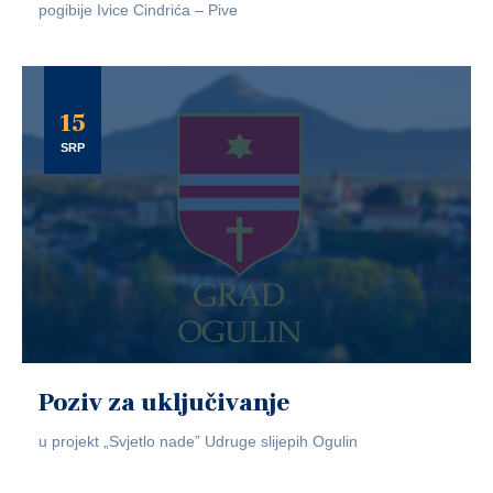
pogibije Ivice Cindrića – Pive
15
SRP
Poziv za uključivanje
u projekt „Svjetlo nade” Udruge slijepih Ogulin