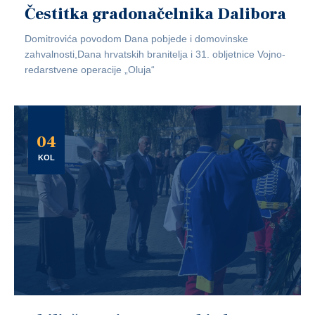
Čestitka gradonačelnika Dalibora
Domitrovića povodom Dana pobjede i domovinske
zahvalnosti,Dana hrvatskih branitelja i 31. obljetnice Vojno-
redarstvene operacije „Oluja“
04
KOL