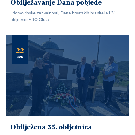
Obilježavanje Dana pobjede
i domovinske zahvalnosti, Dana hrvatskih branitelja i 31.
obljetniceVRO Oluja
22
SRP
Obilježena 35. obljetnica