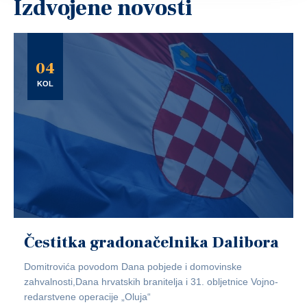
Izdvojene novosti
04
KOL
Čestitka gradonačelnika Dalibora
Domitrovića povodom Dana pobjede i domovinske
zahvalnosti,Dana hrvatskih branitelja i 31. obljetnice Vojno-
redarstvene operacije „Oluja“