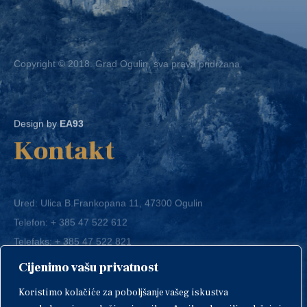
Copyright © 2018. Grad Ogulin, sva prava pridržana.
Design by
EA93
Kontakt
Ured: Ulica B.Frankopana 11, 47300 Ogulin
Telefon:
+ 385 47 522 612
Telefaks:
+ 385 47 522 821
E-mail:
grad-ogulin@ogulin.hr
Cijenimo vašu privatnost
OIB: 58264108511
Koristimo kolačiće za poboljšanje vašeg iskustva
IBAN: HR1424020061829700009