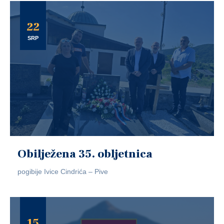
22
SRP
Obilježena 35. obljetnica
pogibije Ivice Cindrića – Pive
15