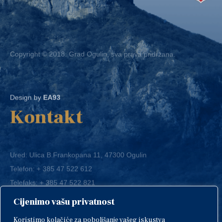
Copyright © 2018. Grad Ogulin, sva prava pridržana.
Design by
EA93
Kontakt
Ured: Ulica B.Frankopana 11, 47300 Ogulin
Telefon:
+ 385 47 522 612
Telefaks:
+ 385 47 522 821
E-mail:
grad-ogulin@ogulin.hr
Cijenimo vašu privatnost
OIB: 58264108511
Koristimo kolačiće za poboljšanje vašeg iskustva