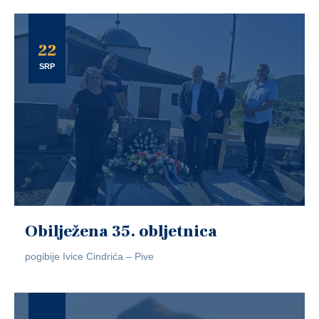
22
SRP
Obilježena 35. obljetnica
pogibije Ivice Cindrića – Pive