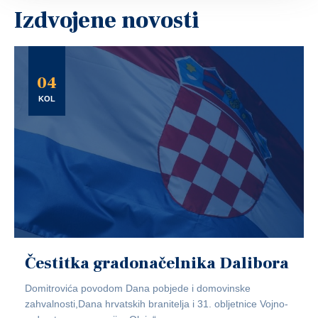
Izdvojene novosti
04
KOL
Čestitka gradonačelnika Dalibora
Domitrovića povodom Dana pobjede i domovinske
zahvalnosti,Dana hrvatskih branitelja i 31. obljetnice Vojno-