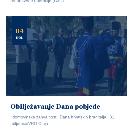
redarstvene operacije „Oluja“
04
KOL
Obilježavanje Dana pobjede
i domovinske zahvalnosti, Dana hrvatskih branitelja i 31.
obljetniceVRO Oluja