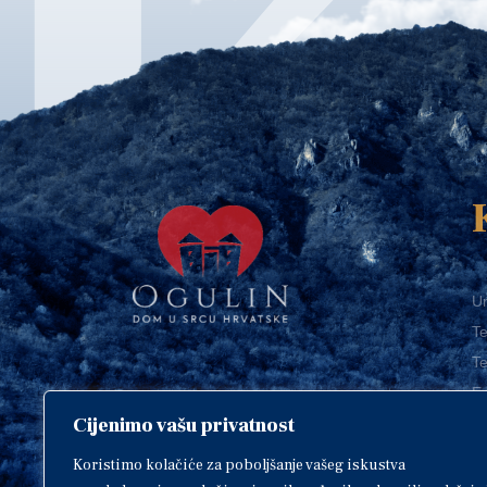
Ur
Te
Te
E-
Cijenimo vašu privatnost
O
Copyright © 2018. Grad Ogulin,
sva prava pridržana.
I
Koristimo kolačiće za poboljšanje vašeg iskustva