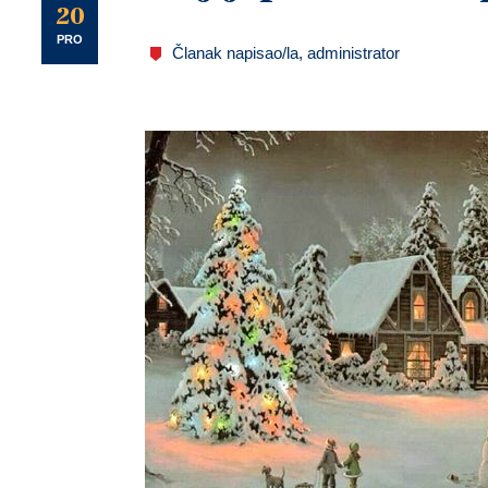
U
20
PRO
Članak napisao/la, administrator