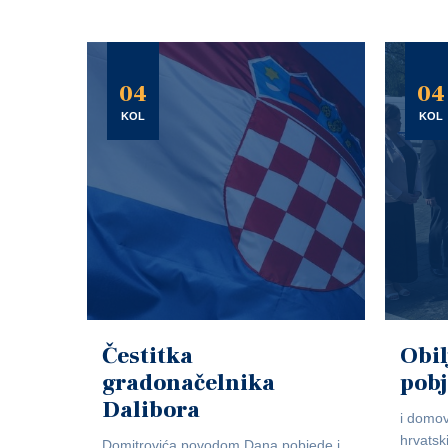
04
04
KOL
KOL
Čestitka
Obil
gradonačelnika
pob
Dalibora
i domov
hrvatsk
Domitrovića povodom Dana pobjede i