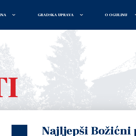
INA
GRADSKA UPRAVA
O OGULINU
TI
Najljepši Božićni