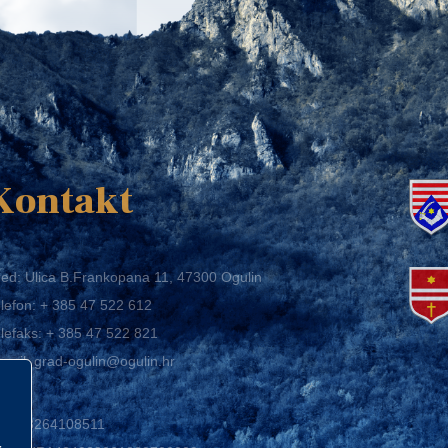
K
Kontakt
ed: Ulica B.Frankopana 11, 47300 Ogulin
lefon:
+ 385 47 522 612
lefaks:
+ 385 47 522 821
mail:
grad-ogulin@ogulin.hr
IB: 58264108511
BAN: HR1424020061829700009