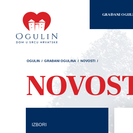
GRAĐANI OGUL
OGULIN
/
GRAĐANI OGULINA
/
NOVOSTI
/
NOVOS
IZBORI