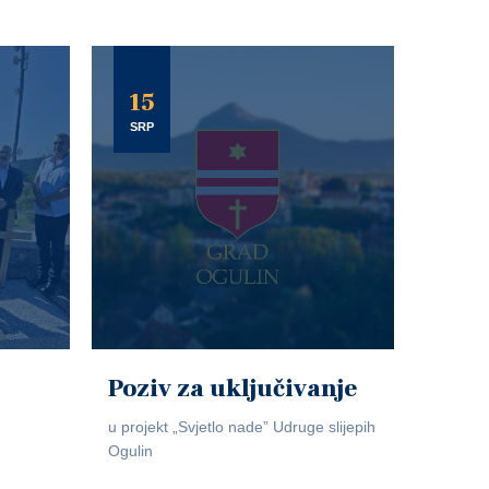
15
SRP
Poziv za uključivanje
u projekt „Svjetlo nade” Udruge slijepih
Ogulin