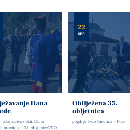
22
SRP
ježavanje Dana
Obilježena 35.
jede
obljetnica
inske zahvalnosti, Dana
pogibije Ivice Cindrića – Pive
ih branitelja i 31. obljetniceVRO