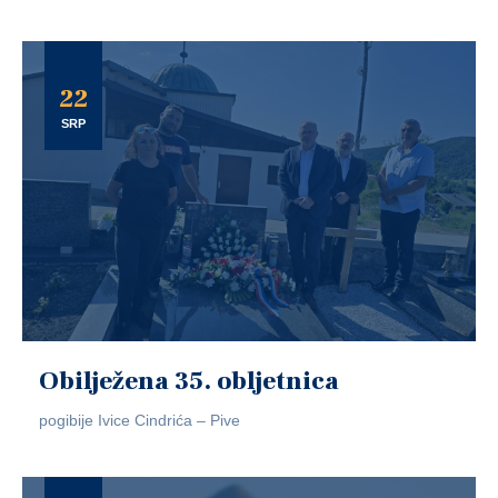
22
SRP
Obilježena 35. obljetnica
pogibije Ivice Cindrića – Pive