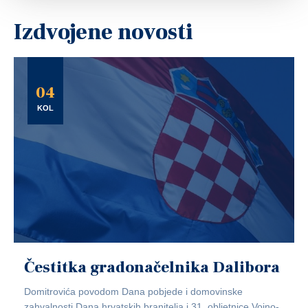
Izdvojene novosti
04
KOL
Čestitka gradonačelnika Dalibora
Domitrovića povodom Dana pobjede i domovinske
zahvalnosti,Dana hrvatskih branitelja i 31. obljetnice Vojno-