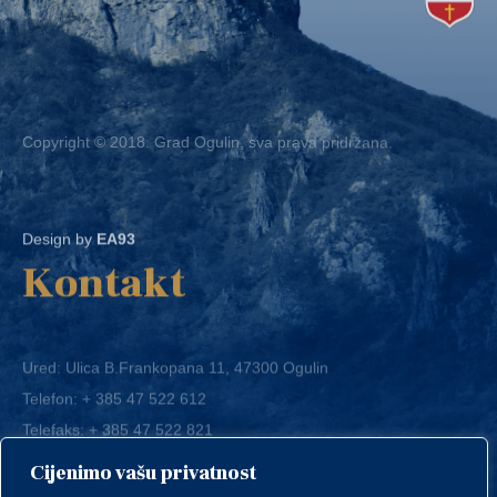
Copyright © 2018. Grad Ogulin, sva prava pridržana.
Design by
EA93
Kontakt
Ured: Ulica B.Frankopana 11, 47300 Ogulin
Telefon:
+ 385 47 522 612
Telefaks:
+ 385 47 522 821
E-mail:
grad-ogulin@ogulin.hr
Cijenimo vašu privatnost
OIB: 58264108511