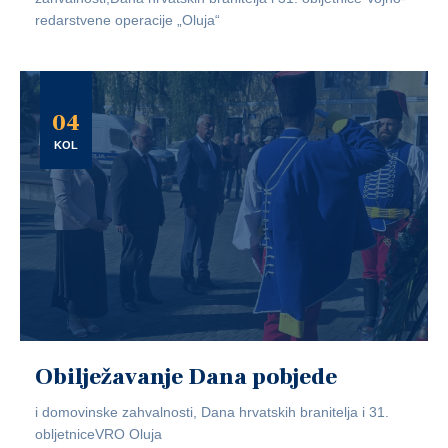
redarstvene operacije „Oluja“
04
KOL
Obilježavanje Dana pobjede
i domovinske zahvalnosti, Dana hrvatskih branitelja i 31.
obljetniceVRO Oluja