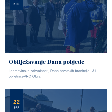
KOL
Obilježavanje Dana pobjede
i domovinske zahvalnosti, Dana hrvatskih branitelja i 31.
obljetniceVRO Oluja
22
SRP