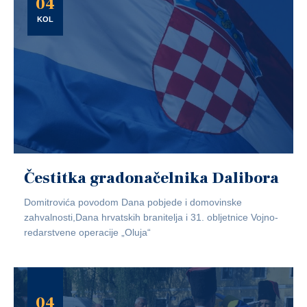
04
KOL
Čestitka gradonačelnika Dalibora
Domitrovića povodom Dana pobjede i domovinske
zahvalnosti,Dana hrvatskih branitelja i 31. obljetnice Vojno-
redarstvene operacije „Oluja“
04