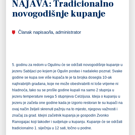
NAJAVA: Tradicionalno
novogodišnje kupanje
Članak napisao/la, administrator
5. godinu za redom u Ogulinu će se održati novogodišnje kupanje u
jezeru Sabljaci po kojem je Ogulin postao i nadaleko poznat. Svake
godine se kupa sve više kupača te je ta brojka dosegla 10-ak
najhrabrijih građana, koje ne može obeshrabriti ni loše vrijeme ni
hladnoća, tako su se prošle godine kupali na samo 2 stupnja u
jezeru temperature svega 5 stupnjeva Celzijusa. Ideja o kupanju u
jezeru je začeta one godine kada je izgorio restoran te su kupači na
ovaj način željeli skrenuti pažnju na to mjesto, njegovu važnosti i
značaj za grad. Idejni začetnik kupanja je gospodin Zvonko
Ranogajac koji također i sudjeluje u kupanju. Kupanje će se održati
tradicionalno 1. siječnja u 12 sati, točno u podne.