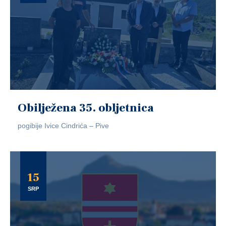
Obilježena 35. obljetnica
pogibije Ivice Cindrića – Pive
15
SRP