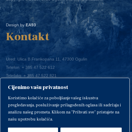
Design by
EA93
Kontakt
Ured: Ulica B.Frankopana 11, 47300 Ogulin
Telefon:
+ 385 47 522 612
Telefaks:
+ 385 47 522 821
E-mail:
grad-ogulin@ogulin.hr
Cijenimo vašu privatnost
OIB: 58264108511
Koristimo kolačiće za poboljšanje vašeg iskustva
IBAN: HR1424020061829700009
pregledavanja, posluživanje prilagođenih oglasa ili sadržaja i
analizu našeg prometa. Klikom na "Prihvati sve" pristajete na
našu upotrebu kolačića.