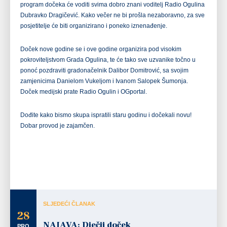
program dočeka će voditi svima dobro znani voditelj Radio Ogulina
Dubravko Dragičević. Kako večer ne bi prošla nezaboravno, za sve
posjetitelje će biti organizirano i poneko iznenađenje.
Doček nove godine se i ove godine organizira pod visokim
pokroviteljstvom Grada Ogulina, te će tako sve uzvanike točno u
ponoć pozdraviti gradonačelnik Dalibor Domitrović, sa svojim
zamjenicima Danielom Vukeljom i Ivanom Salopek Šumonja.
Doček medijski prate Radio Ogulin i OGportal.
Dođite kako bismo skupa ispratili staru godinu i dočekali novu!
Dobar provod je zajamčen.
SLJEDEĆI ČLANAK
28
NAJAVA: Dječji doček
PRO