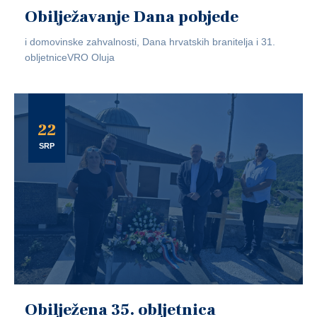
Obilježavanje Dana pobjede
i domovinske zahvalnosti, Dana hrvatskih branitelja i 31.
obljetniceVRO Oluja
22
SRP
Obilježena 35. obljetnica