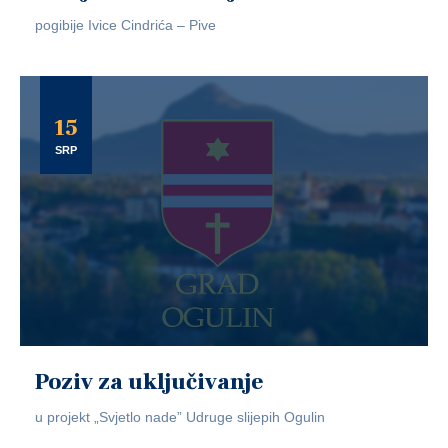
pogibije Ivice Cindrića – Pive
15
SRP
Poziv za uključivanje
u projekt „Svjetlo nade” Udruge slijepih Ogulin