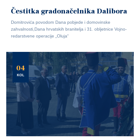
Čestitka gradonačelnika Dalibora
Domitrovića povodom Dana pobjede i domovinske
zahvalnosti,Dana hrvatskih branitelja i 31. obljetnice Vojno-
redarstvene operacije „Oluja“
04
KOL