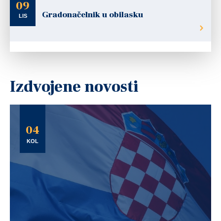
09
Gradonačelnik u obilasku
LIS
Izdvojene novosti
04
KOL