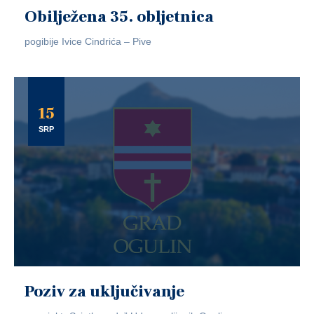
Obilježena 35. obljetnica
pogibije Ivice Cindrića – Pive
15
SRP
Poziv za uključivanje