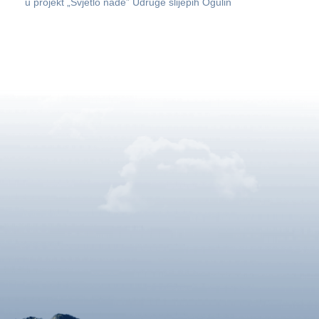
u projekt „Svjetlo nade” Udruge slijepih Ogulin