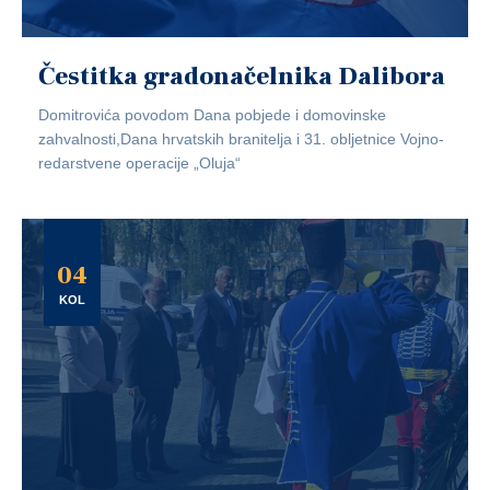
Čestitka gradonačelnika Dalibora
Domitrovića povodom Dana pobjede i domovinske
zahvalnosti,Dana hrvatskih branitelja i 31. obljetnice Vojno-
redarstvene operacije „Oluja“
04
KOL