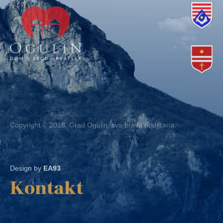
Copyright © 2018. Grad Ogulin, sva prava pridržana.
Design by
EA93
Kontakt
Ured: Ulica B.Frankopana 11, 47300 Ogulin