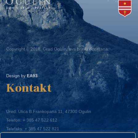
Copyright © 2018. Grad Ogulin, sva prava pridržana.
Design by
EA93
Kontakt
Ured: Ulica B.Frankopana 11, 47300 Ogulin
Telefon:
+ 385 47 522 612
Telefaks:
+ 385 47 522 821
E-mail:
grad-ogulin@ogulin.hr