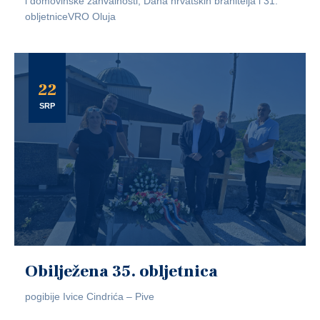
i domovinske zahvalnosti, Dana hrvatskih branitelja i 31.
obljetniceVRO Oluja
22
SRP
Obilježena 35. obljetnica
pogibije Ivice Cindrića – Pive