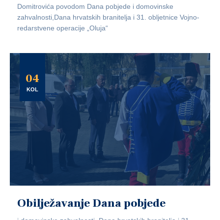
Domitrovića povodom Dana pobjede i domovinske
zahvalnosti,Dana hrvatskih branitelja i 31. obljetnice Vojno-
redarstvene operacije „Oluja“
04
KOL
Obilježavanje Dana pobjede