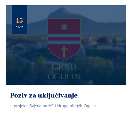
15
SRP
Poziv za uključivanje
u projekt „Svjetlo nade” Udruge slijepih Ogulin